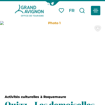
Afficher la barre de navigation du
Menu
FR
Mes favoris
Je reche
Grand Avignon Tourisme
Photo 1
A
Activités culturelles
à Roquemaure
Quizz – Les demoiselles