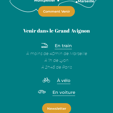
Comment Venir
Venir dans le Grand Avignon
En train
À moins de 40min de Marseille
À 1h de Lyon
À 2h45 de Paris
À vélo
En voiture
Newsletter