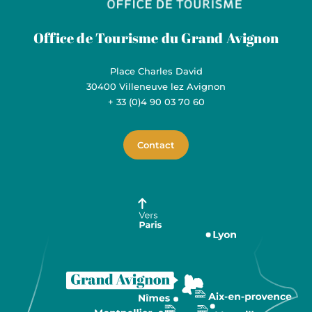
Grand Avignon Tourisme
Office de Tourisme du Grand Avignon
Place Charles David
30400 Villeneuve lez Avignon
+ 33 (0)4 90 03 70 60
Contact