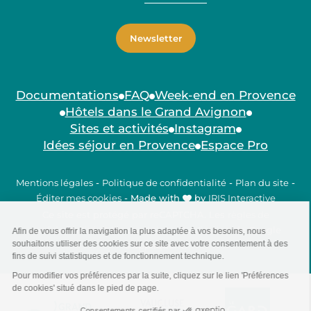
Newsletter
Documentations
FAQ
Week-end en Provence
Hôtels dans le Grand Avignon
Sites et activités
Instagram
Idées séjour en Provence
Espace Pro
Mentions légales
-
Politique de confidentialité
-
Plan du site
-
Éditer mes cookies
-
Made with
by
IRIS Interactive
Ce site est protégé par reCAPTCHA. Les
règles de
confidentialité
et les
conditions d'utilisation
de Google
s'appliquent.