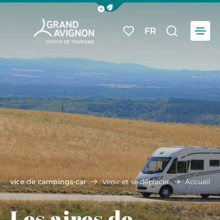
Afficher la barre de navigation du
Menu
FR
Mes favoris
Je reche
Grand Avignon Tourisme
 service de campings-car
Venir et se déplacer
Accueil
Les aires de