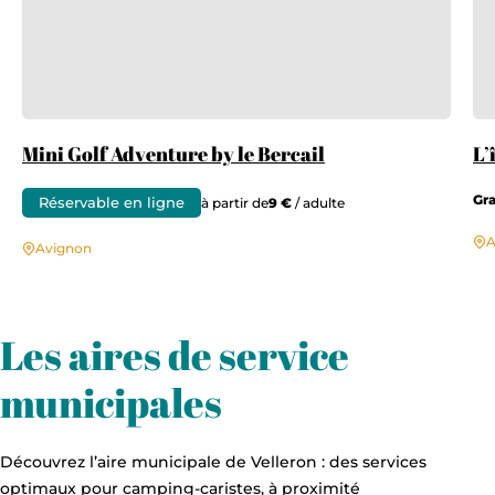
Mini Golf Adventure by le Bercail
L’
Gra
Réservable en ligne
à partir de
9 €
/ adulte
A
Avignon
Les aires de service
municipales
Découvrez l’aire municipale de Velleron : des services
optimaux pour camping-caristes, à proximité