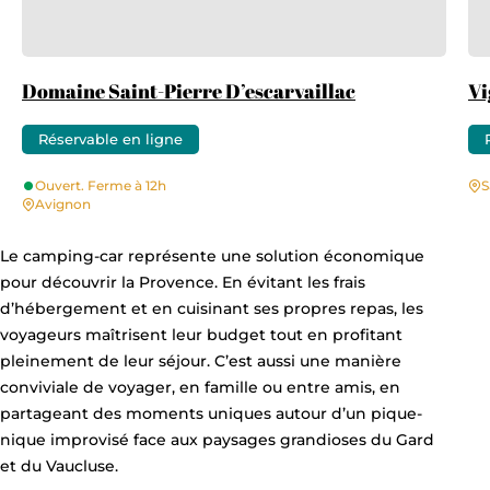
Domaine Saint-Pierre D’escarvaillac
Vi
Réservable en ligne
Ouvert. Ferme à 12h
S
Avignon
Le camping-car représente une solution économique
pour découvrir la Provence. En évitant les frais
d’hébergement et en cuisinant ses propres repas, les
voyageurs maîtrisent leur budget tout en profitant
pleinement de leur séjour. C’est aussi une manière
conviviale de voyager, en famille ou entre amis, en
partageant des moments uniques autour d’un pique-
nique improvisé face aux paysages grandioses du Gard
et du Vaucluse.