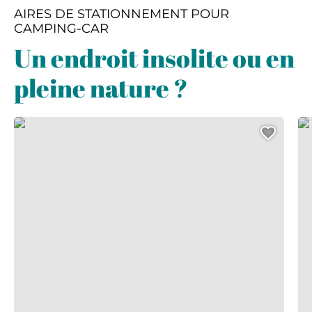
AIRES DE STATIONNEMENT POUR
CAMPING-CAR
Un endroit insolite ou en
pleine nature ?
Mini Golf Adventure by le Bercail
L’î
Ajout