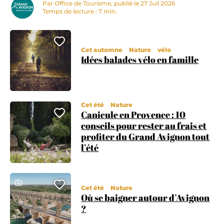
Par Office de Tourisme, publié le 27 Juil 2026
Temps de lecture : 7 min.
Ajouter cette page au carnet
Cet automne
Nature
vélo
Idées balades vélo en famille
Cet été
Nature
Canicule en Provence : 10
Ajouter cette page au carnet
conseils pour rester au frais et
profiter du Grand Avignon tout
l’été
Ce contenu contient une galerie photo
Ajouter cette page au carnet
Cet été
Nature
Où se baigner autour d’Avignon
?