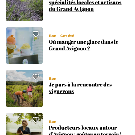
spécialités locales et artisans
du Grand Avignon
Ajouter cette page au carnet
Bon
Cet été
Où manger une glace dans le
Grand Avignon ?
Ajouter cette page au carnet
Bon
Je pars à la rencontre des
vignerons
Ajouter cette page au carnet
Bon
Producteurs locaux autour
d’Avignon : goûter au terroir !