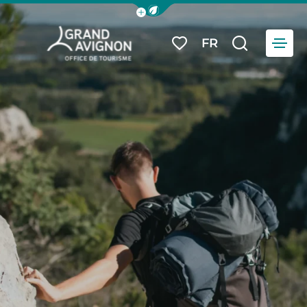
Afficher la barre de navigation du
Menu
FR
Mes favoris
Je reche
Grand Avignon Tourisme