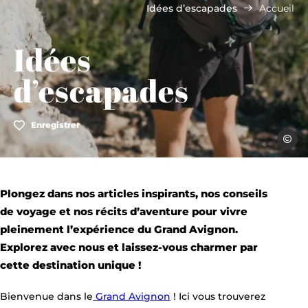
Idées d’escapades
Accueil
Idées
d’escapades
Enregistrer
Julie V
Plongez dans nos articles inspirants, nos conseils
de voyage et nos récits d’aventure pour vivre
pleinement l’expérience du Grand Avignon.
Explorez avec nous et laissez-vous charmer par
cette destination unique !
Bienvenue dans le
Grand Avignon
! Ici vous trouverez