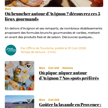
Bon
Où bruncher autour d’Avignon ? découvrez ces 5
lieux gourmands
En dehors d’Avignon et ses remparts, de nombreux établissements
proposent des formules brunchs gourmandes et variées, mettant
en avant des produits frais et de saison. Découvrez quelques
adresses pour vous offrir un délicieux brunch dans les communes
environnantes ! Que vous soyez adepte des buffets à volonté, des
Par Office de Tourisme, publié le 30 Juin 2026
assiettes gourmandes préparées avec soin ou des…
Temps de lecture : 2 min.
Ajouter cette page au carnet
Bon
Cet été
Nature
Où pique-niquer autour
d’Avignon ? Nos spots préférés
Bon
Cet été
Ajouter cette page au carnet
Goûter la lavande en Provence :