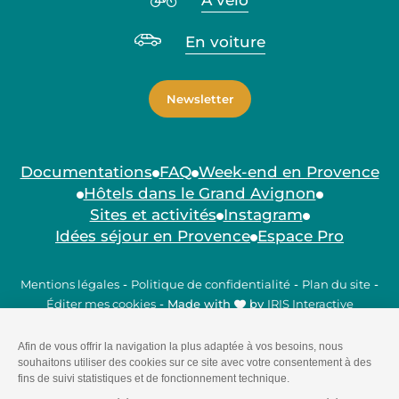
À vélo
En voiture
Newsletter
Documentations
FAQ
Week-end en Provence
Hôtels dans le Grand Avignon
Sites et activités
Instagram
Idées séjour en Provence
Espace Pro
Mentions légales
-
Politique de confidentialité
-
Plan du site
-
Éditer mes cookies
-
Made with
by
IRIS Interactive
Ce site est protégé par reCAPTCHA. Les
règles de
confidentialité
et les
conditions d'utilisation
de Google
s'appliquent.