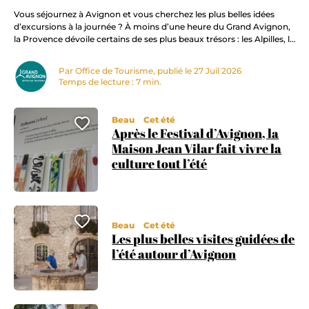
Vous séjournez à Avignon et vous cherchez les plus belles idées
d’excursions à la journée ? À moins d’une heure du Grand Avignon,
la Provence dévoile certains de ses plus beaux trésors : les Alpilles, le
Luberon, Arles, Nîmes ou encore le Pont du Gard. Faciles d’accès,
même sans voiture, ces destinations offrent un concentré…
Par Office de Tourisme, publié le 27 Juil 2026
Temps de lecture : 7 min.
Beau
Cet été
Ajouter cette page au carnet
Après le Festival d’Avignon, la
Maison Jean Vilar fait vivre la
culture tout l’été
Ajouter cette page au carnet
Beau
Cet été
Les plus belles visites guidées de
l’été autour d’Avignon