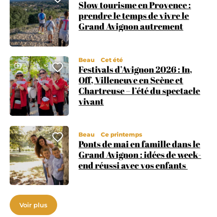
Ajouter cette page au carnet
Slow tourisme en Provence :
prendre le temps de vivre le
Grand Avignon autrement
Beau
Cet été
Ce contenu contient une galerie photo
Festivals d’Avignon 2026 : In,
Ajouter cette page au carnet
Off, Villeneuve en Scène et
Chartreuse – l’été du spectacle
vivant
Beau
Ce printemps
Ajouter cette page au carnet
Ponts de mai en famille dans le
Grand Avignon : idées de week-
end réussi avec vos enfants
Voir plus