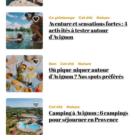
Ce printemps
Cet été
Nature
Ajouter cette page au carnet
Aventure et sensations fortes : 4
activités à tester autour
d’Avignon
Ajouter cette page au carnet
Bon
Cet été
Nature
Où pique-niquer autour
d’Avignon ? Nos spots préférés
Ajouter cette page au carnet
Cet été
Nature
Camping à Avignon : 6 campings
pour séjourner en Provence