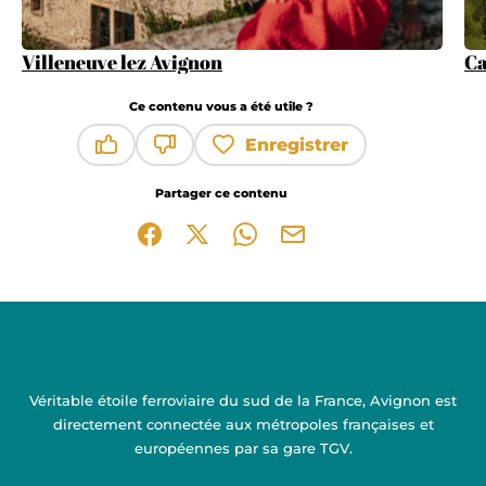
Villeneuve lez Avignon
Ca
Ce contenu vous a été utile ?
Enregistrer
Ce contenu vous a été utile
Ce contenu ne vous a pas été utile
Partager ce contenu
Partager sur Facebook (nouvelle fenêtre)
Partager sur X / Twitter (nouvelle fen
Partager sur WhatsApp
Partager par mail
Véritable étoile ferroviaire du sud de la France, Avignon est
directement connectée aux métropoles françaises et
européennes par sa gare TGV.