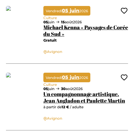
05 juin
Vendredi
2026
Ajo
Culture
05
juin
15
août
2026
Michael Kenna « Paysages de Corée
du Sud »
Gratuit
Michael Kenna « Paysages de Corée du Sud »
Avignon
05 juin
Vendredi
2026
Ajo
Culture
05
juin
30
août
2026
Un compagnonnage artistique.
Jean Angladon et Paulette Martin
à partir de
12 €
/ adulte
Un compagnonnage artistique. Jean Angladon et Paulette Martin
Avignon