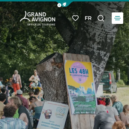
Afficher la barre de navigation du
Menu
FR
Mes favoris
Je reche
Grand Avignon Tourisme