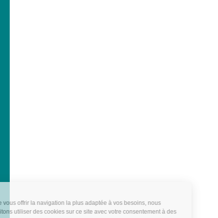
À vélo
En voiture
Newsletter
Documentations
FAQ
Week-end en Provence
Hôtels dans le Grand Avignon
Sites et activités
Instagram
Idées séjour en Provence
Espace Pro
Mentions légales
-
Politique de confidentialité
-
Plan du site
-
Éditer mes cookies
-
Made with
by
IRIS Interactive
Ce site est protégé par reCAPTCHA. Les
règles de
confidentialité
et les
conditions d'utilisation
de Google
s'appliquent.