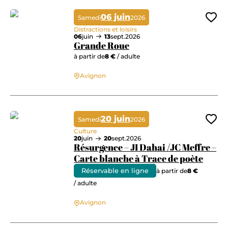
06 juin
Samedi
2026
Ajo
Distractions et loisirs
06
juin
13
sept.
2026
Grande Roue
à partir de
8 €
/ adulte
Avignon
Grande Roue
20 juin
Samedi
2026
Ajo
Culture
20
juin
20
sept.
2026
Résurgence – JI Dahai /JC Meffre –
Carte blanche à Trace de poète
Réservable en ligne
à partir de
8 €
/ adulte
Résurgence – JI Dahai /JC Meffre – Carte blanche à Trace de poète
Avignon