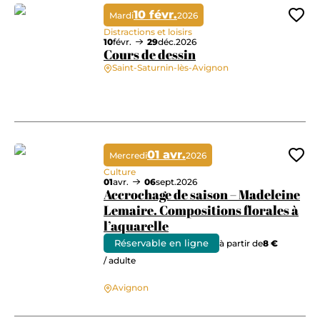
10 févr.
Mardi
2026
Ajo
Distractions et loisirs
10
févr.
29
déc.
2026
Cours de dessin
Saint-Saturnin-lès-Avignon
Cours de dessin
01 avr.
Mercredi
2026
Ajo
Culture
01
avr.
06
sept.
2026
Accrochage de saison – Madeleine
Lemaire. Compositions florales à
l’aquarelle
Réservable en ligne
à partir de
8 €
Accrochage de saison – Madeleine Lemaire. Compositions florales à l’aq
/ adulte
Avignon