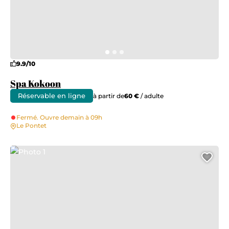
9.9/10
Spa Kokoon
Réservable en ligne
à partir de
60 €
/ adulte
Fermé. Ouvre demain à 09h
Le Pontet
Photo 1
Ajo