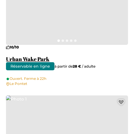
10/10
Urban Wake Park
Réservable en ligne
à partir de
28 €
/ adulte
Ouvert. Ferme à 22h
Le Pontet
Photo 1
Ajo