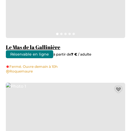
Le Mas de la Gallinière
Réservable en ligne
à partir de
7 €
/ adulte
Fermé. Ouvre demain à 10h
Roquemaure
Photo 1
Ajo