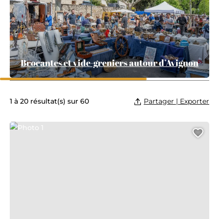
Brocantes et vide-greniers autour d’Avignon
Partager | Exporter
1 à 20 résultat(s) sur 60
Photo 1
Ajo