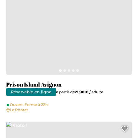
Prison Island Avignon
Réservable en ligne
à partir de
21,90 €
/ adulte
Ouvert. Ferme à 22h
Le Pontet
Photo 1
Ajo