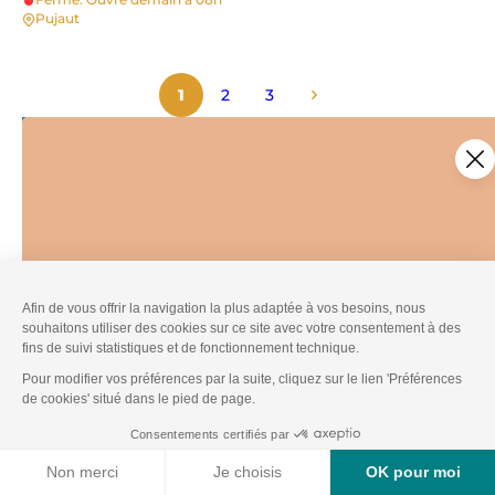
Pujaut
1
2
3
Ce contenu vous a été utile ?
Enregistrer
Ce contenu vous a été utile
Ce contenu ne vous a pas été utile
Partager ce contenu
Partager sur Facebook (nouvelle fenêtre)
Partager sur X / Twitter (nouvelle fen
Partager sur WhatsApp
Partager par mail
Véritable étoile ferroviaire du sud de la France, Avignon est
directement connectée aux métropoles françaises et