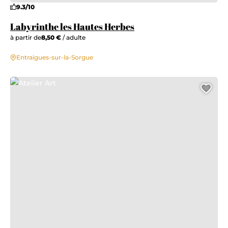
9.3/10
Labyrinthe les Hautes Herbes
à partir de
8,50 €
/ adulte
Entraigues-sur-la-Sorgue
Atelier Art
Ajo