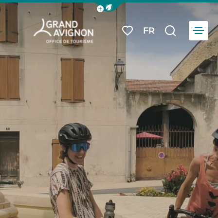
Afficher la barre de navigation du
Menu
FR
Mes favoris
Je reche
Grand Avignon Tourisme