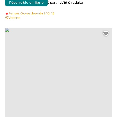
Réservable en ligne
à partir de
16 €
/ adulte
Fermé. Ouvre demain à 10h15
Vedène
Les planeurs Avignon-Pujaut
Ajo