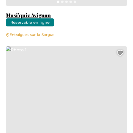
Musi’quiz Avignon
Réservable en ligne
Entraigues-sur-la-Sorgue
Photo 1
Ajo