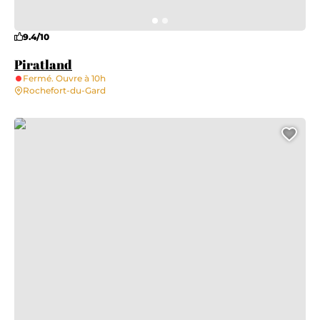
9.4/10
Piratland
Fermé. Ouvre à 10h
Rochefort-du-Gard
Culture et bibliothèque pour tous
Ajo