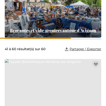
Brocantes et vide-greniers autour d’Avignon
Partager | Exporter
41 à 60 résultat(s) sur 60
Façade Bibliothèque Morières les Avignon
Ajo