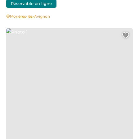
Réservable en ligne
Morières-lès-Avignon
Photo 1
Ajo