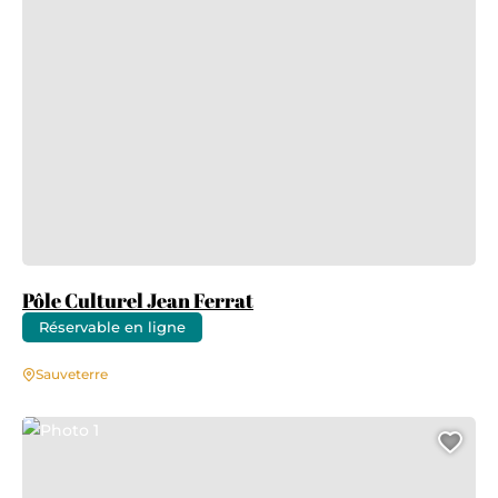
Pôle Culturel Jean Ferrat
Réservable en ligne
Sauveterre
Photo 1
Ajo