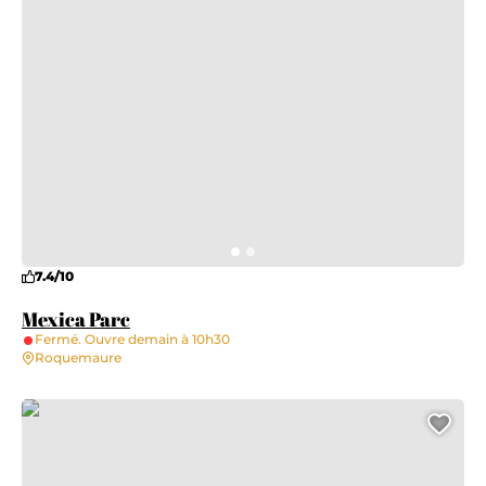
7.4/10
Mexica Parc
Fermé. Ouvre demain à 10h30
Roquemaure
Bibliothèque et culture pour tous
Ajo