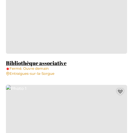
Bibliothèque associative
Fermé. Ouvre demain
Entraigues-sur-la-Sorgue
Photo 1
Ajo