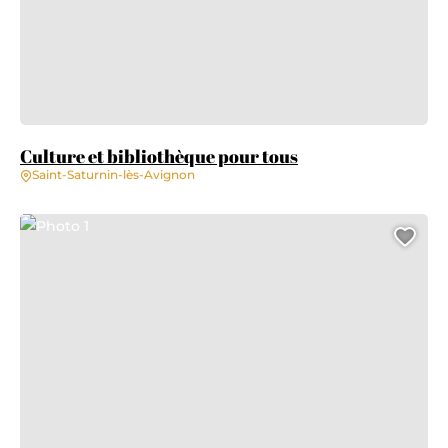
Culture et bibliothèque pour tous
Saint-Saturnin-lès-Avignon
Photo 1
Ajo