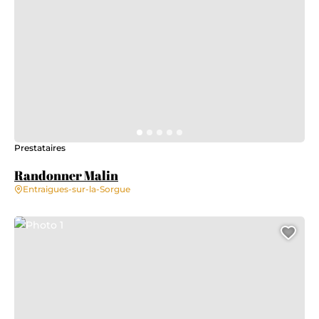
Prestataires
Randonner Malin
Entraigues-sur-la-Sorgue
Photo 1
Ajo