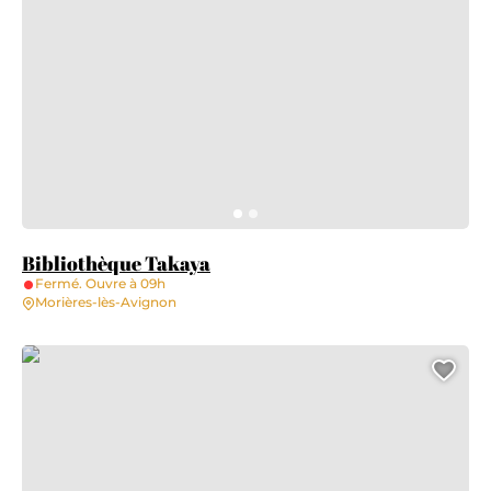
Bibliothèque Takaya
Fermé. Ouvre à 09h
Morières-lès-Avignon
Laser Game Evolution Avignon
Ajo