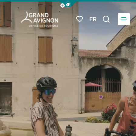
Afficher la barre de navigation du
Menu
FR
Mes favoris
Je reche
Grand Avignon Tourisme