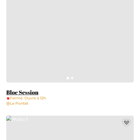
Bloc Session
Fermé. Ouvre à 12h
Le Pontet
Photo 1
Ajo