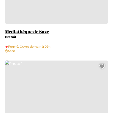
Médiathèque de Saze
Gratuit
Fermé. Ouvre demain à 09h
Saze
Photo 1
Ajo