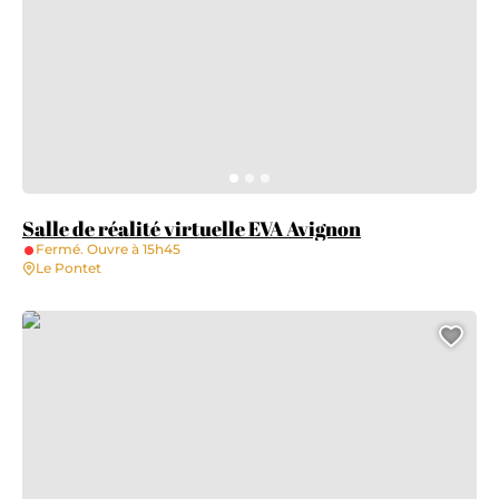
Salle de réalité virtuelle EVA Avignon
Fermé. Ouvre à 15h45
Le Pontet
Pôle Culturel Jean Ferrat
Ajo