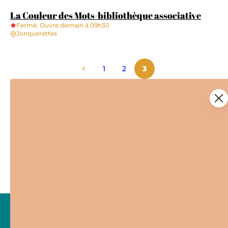
La Couleur des Mots-bibliothèque associative
Fermé. Ouvre demain à 09h30
Jonquerettes
1
2
3
Ce contenu vous a été utile ?
Enregistrer
Ce contenu vous a été utile
Ce contenu ne vous a pas été utile
Partager ce contenu
Partager sur Facebook (nouvelle fenêtre)
Partager sur X / Twitter (nouvelle fen
Partager sur WhatsApp
Partager par mail