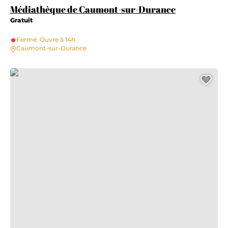
Médiathèque de Caumont-sur-Durance
Gratuit
Fermé. Ouvre à 14h
Caumont-sur-Durance
Médiathèque de Saze
Ajo