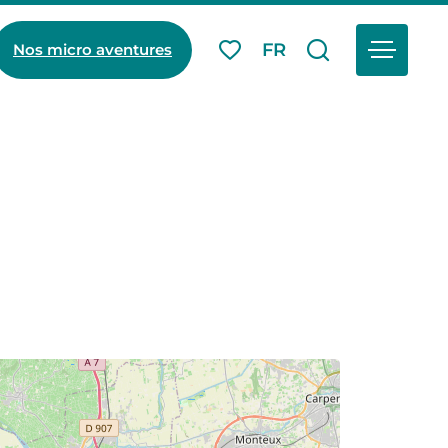
Menu
FR
Nos micro aventures
Mes favoris
Je recherch