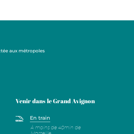
ectée aux métropoles
Venir dans le Grand Avignon
En train
À moins de 40min de
Marseille