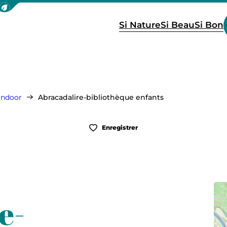
icher la barre de navigation du mode éco
Si Nature
Si Beau
Si Bon
 indoor
Abracadalire-bibliothèque enfants
Enregistrer
e-