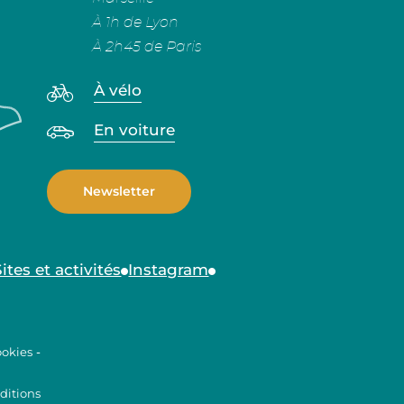
À 1h de Lyon
À 2h45 de Paris
À vélo
En voiture
Newsletter
Sites et activités
Instagram
ookies
-
ditions