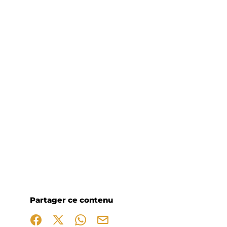
Partager ce contenu
Partager sur Facebook (nouvelle fenêtre)
Partager sur X / Twitter (nouvelle fenêtre)
Partager sur WhatsApp
Partager par mail