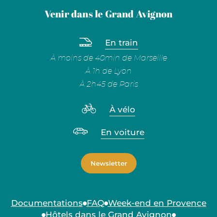
Venir dans le Grand Avignon
En train
À moins de 40min de Marseille
À 1h de Lyon
À 2h45 de Paris
À vélo
En voiture
Newsletter
Documentations
FAQ
Week-end en Provence
Hôtels dans le Grand Avignon