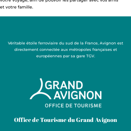
votre voyage, afin de pouvoir les partager avec vos amis
et votre famille.
Véritable étoile ferroviaire du sud de la France, Avignon est
directement connectée aux métropoles françaises et
européennes par sa gare TGV.
Grand Avignon Tourisme
Office de Tourisme du Grand Avignon