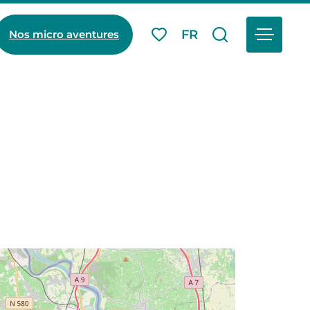
Menu
FR
Nos micro aventures
Mes favoris
Je recherch