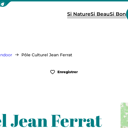
icher la barre de navigation du mode éco
Si Nature
Si Beau
Si Bon
 indoor
Pôle Culturel Jean Ferrat
Enregistrer
l Jean Ferrat