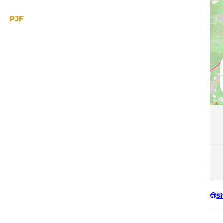
PJF
Si