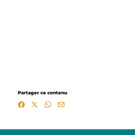
Partager ce contenu
Partager sur Facebook (nouvelle fenêtre)
Partager sur X / Twitter (nouvelle fenêtre)
Partager sur WhatsApp
Partager par mail