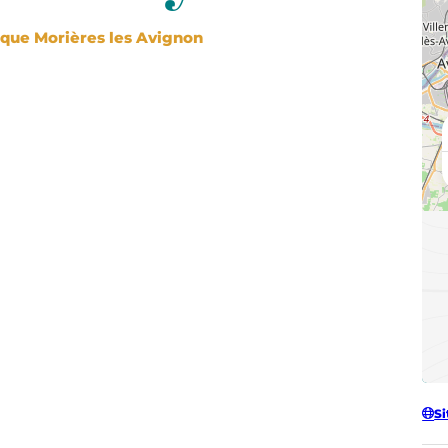
Façade Bibliothèque Morières les Avignon
Si