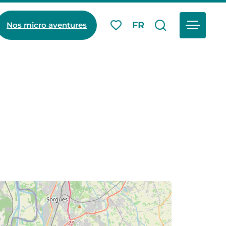
Menu
FR
Nos micro aventures
Mes favoris
Je recherch