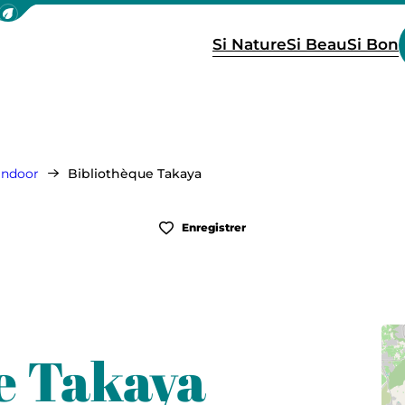
icher la barre de navigation du mode éco
Si Nature
Si Beau
Si Bon
 indoor
Bibliothèque Takaya
Enregistrer
e Takaya