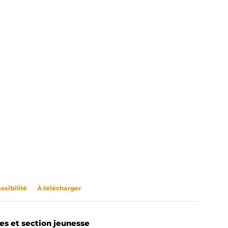
aya
ssibilité
À télécharger
res et section jeunesse