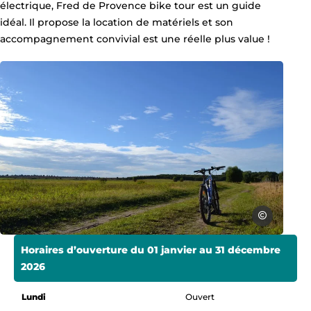
électrique, Fred de Provence bike tour est un guide
idéal. Il propose la location de matériels et son
accompagnement convivial est une réelle plus value !
vtt-provence-renewagner1985, © renew
renewagner19
Horaires d’ouverture du 01 janvier au 31 décembre
2026
Lundi
Ouvert