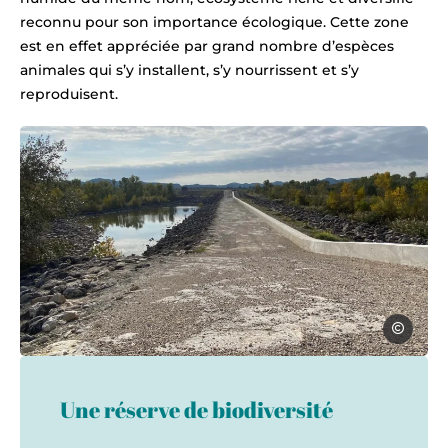
reconnu pour son importance écologique. Cette zone
est en effet appréciée par grand nombre d’espèces
animales qui s’y installent, s’y nourrissent et s’y
reproduisent.
Anne-Laure
La digue du Planas Pujaut, © Anne-La
Une réserve de biodiversité