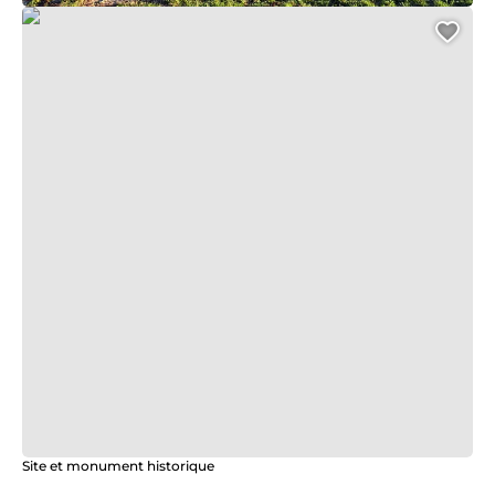
Moulin Chiron
Ajo
Site et monument historique