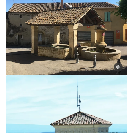
DavidL
lavoir pujaut, © DavidL