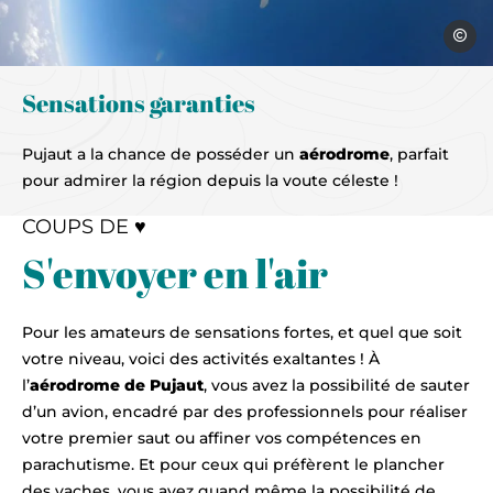
pexels 
Sensations garanties
Pujaut a la chance de posséder un
aérodrome
, parfait
pour admirer la région depuis la voute céleste !
COUPS DE ♥
S'envoyer en l'air
Pour les amateurs de sensations fortes, et quel que soit
votre niveau, voici des activités exaltantes ! À
l’
aérodrome de Pujaut
, vous avez la possibilité de sauter
d’un avion, encadré par des professionnels pour réaliser
votre premier saut ou affiner vos compétences en
parachutisme. Et pour ceux qui préfèrent le plancher
des vaches, vous avez quand même la possibilité de