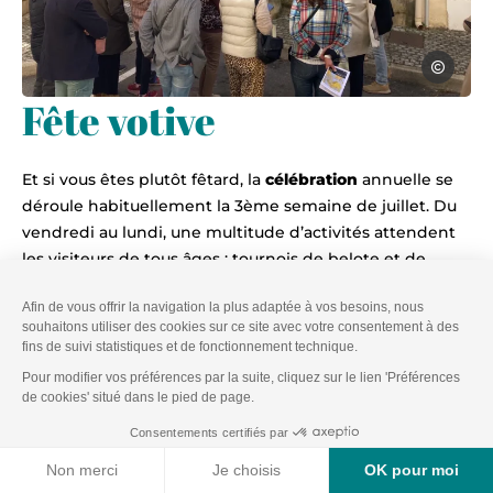
Anne-Laure
Fête votive
Le printemps des poètes Pujaut, © A
Et si vous êtes plutôt fêtard, la
célébration
annuelle se
déroule habituellement la 3ème semaine de juillet. Du
vendredi au lundi, une multitude d’activités attendent
les visiteurs de tous âges
: tournois de belote et de
pétanque, attractions foraines, soirées festives et repas
sous les platanes de la place du Marché.