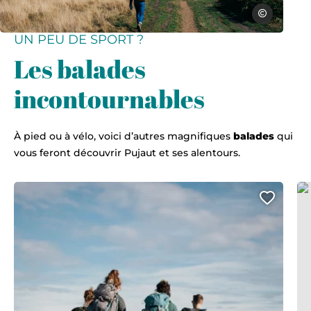
Clem Onojegh
UN PEU DE SPORT ?
Les balades
incontournables
À pied ou à vélo, voici d’autres magnifiques
balades
qui
vous feront découvrir Pujaut et ses alentours.
La 
Ajout