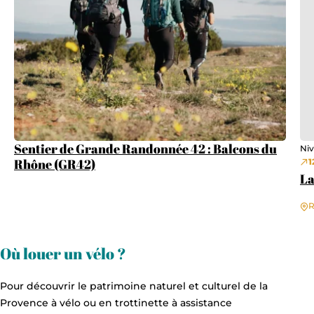
Sentier de Grande Randonnée 42 : Balcons du
Niv
Rhône (GR42)
1
La
R
Où louer un vélo ?
Pour découvrir le patrimoine naturel et culturel de la
Provence à vélo ou en trottinette à assistance