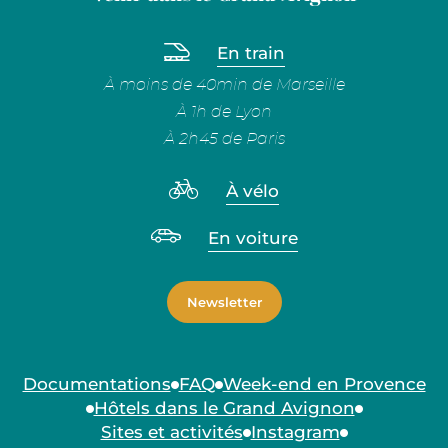
En train
À moins de 40min de Marseille
À 1h de Lyon
À 2h45 de Paris
À vélo
En voiture
Newsletter
Documentations
FAQ
Week-end en Provence
Hôtels dans le Grand Avignon
Sites et activités
Instagram