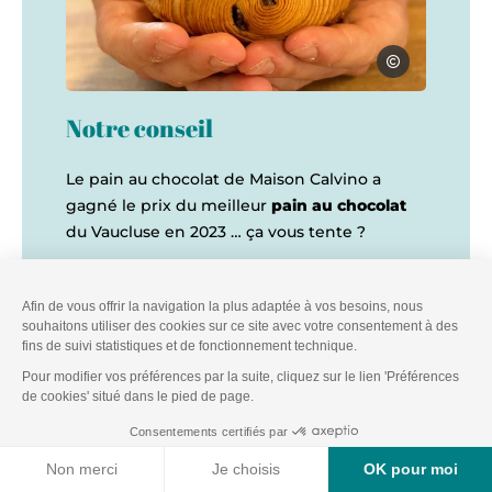
Maison Calvino
pain au chocolat maison calvino morieres-les-avignon, © Maison
Notre conseil
Le pain au chocolat de Maison Calvino a
gagné le prix du meilleur
pain au chocolat
du Vaucluse en 2023 … ça vous tente ?
Nouveauté 2026 !! Désormais vous pourrez
aller déguster les glaces artisanales de la
Maison Calvino.
Découvrir les glaces artisanales de Gélato
Calvino !