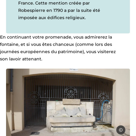
France. Cette mention créée par
Robespierre en 1790 a par la suite été
imposée aux édifices religieux.
En continuant votre promenade, vous admirerez la
fontaine, et si vous êtes chanceux (comme lors des
journées européennes du patrimoine), vous visiterez
son lavoir attenant.
mairie de 
fontaine morieres-lez-avignon, © mairie de Morières-lez-Avignon