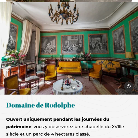
villa takaya morieres-les-avignon, 
Armand
Domaine de Rodolphe
Ouvert uniquement pendant les journées du
patrimoine
, vous y observerez une chapelle du XVIIIe
siècle et un parc de 4 hectares classé.