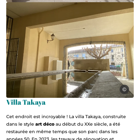
Office du 
lavoir morieres-lez-avignon, © Office du Tourisme du Grand Avigno
Villa Takaya
Cet endroit est incroyable ! La villa Takaya, construite
dans le style
art déco
au début du XXe siècle, a été
restaurée en même temps que son parc dans les
années 50. En 2023, les travaux de rénovation et