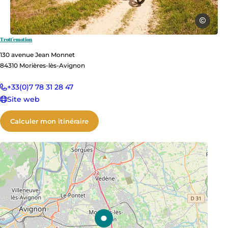
Trott Emo
Trott’emotion
balade nature trottinette electrique 
130 avenue Jean Monnet
84310
Morières-lès-Avignon
+33(0)7 78 31 28 47
Site web
Calculer mon itinéraire