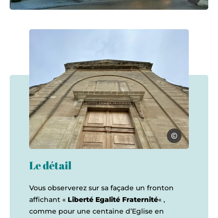
eglise saint andre morieres les avignon, © Armand Ancel
Office du Touris
facade eglise saint andre morieres lez avignon, © Office du Tou
Le détail
Vous observerez sur sa façade un fronton
affichant «
Liberté Egalité Fraternité
« ,
comme pour une centaine d’Eglise en