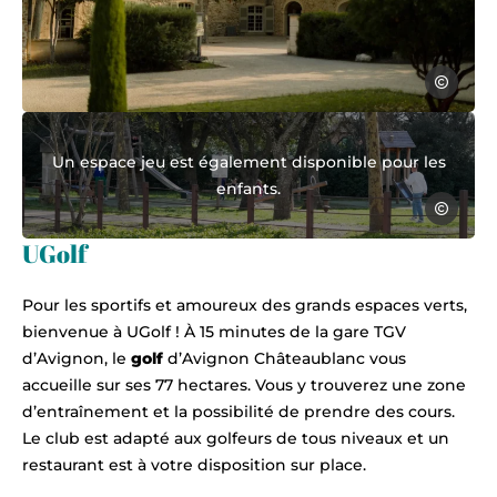
Justine He
espace clos folard morieres-lez-avign
Un espace jeu est également disponible pour les
enfants.
Armand A
UGolf
Pour les sportifs et amoureux des grands espaces verts,
bienvenue à UGolf ! À 15 minutes de la gare TGV
d’Avignon, le
golf
d’Avignon Châteaublanc vous
accueille sur ses 77 hectares. Vous y trouverez une zone
d’entraînement et la possibilité de prendre des cours.
Le club est adapté aux golfeurs de tous niveaux et un
restaurant est à votre disposition sur place.