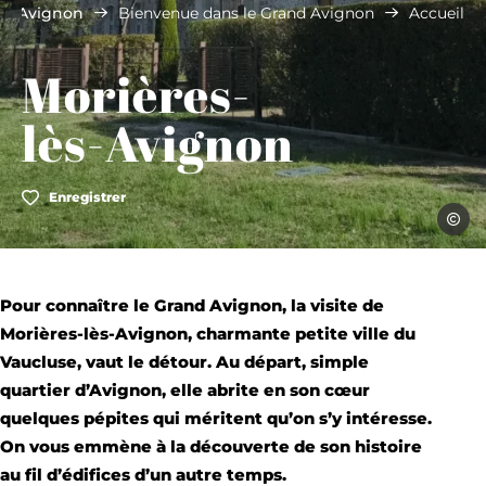
ès-Avignon
Bienvenue dans le Grand Avignon
Accueil
Morières-
lès-Avignon
Enregistrer
Ccaroli
Pour connaître le Grand Avignon, la visite de
Morières-lès-Avignon, charmante petite ville du
Vaucluse, vaut le détour. Au départ, simple
quartier d’Avignon, elle abrite en son cœur
quelques pépites qui méritent qu’on s’y intéresse.
On vous emmène à la découverte de son histoire
au fil d’édifices d’un autre temps.