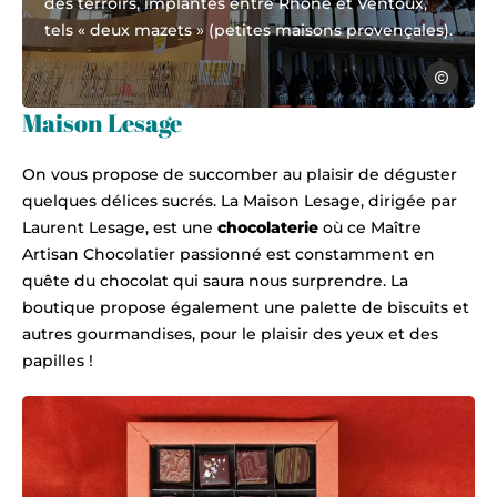
des terroirs, implantés entre Rhône et Ventoux,
tels « deux mazets » (petites maisons provençales).
Office du 
Maison Lesage
On vous propose de succomber au plaisir de déguster
quelques délices sucrés. La Maison Lesage, dirigée par
Laurent Lesage, est une
chocolaterie
où ce Maître
Artisan Chocolatier passionné est constamment en
quête du chocolat qui saura nous surprendre. La
boutique propose également une palette de biscuits et
autres gourmandises, pour le plaisir des yeux et des
papilles !