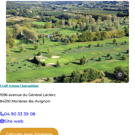
Hocquel A
UGolf Avignon Chateaublanc
ugolf-golf-morieres-lez-avignon, © H
1596 avenue du Général Leclerc
84310
Morières-lès-Avignon
04 90 33 39 08
Site web
Calculer mon itinéraire