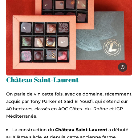
Laurent L
Château Saint-Laurent
Maison Lesage chocolats Morières-lè
On parle de vin cette fois, avec ce domaine, récemment
acquis par Tony Parker et Saïd El Yousfi, qui s’étend sur
40 hectares, classés en AOC Côtes- du- Rhône et IGP
Méditerranée.
La construction du
Château Saint-Laurent
a débuté
au
XIIème siècle, et depuis, cette ancienne ferme