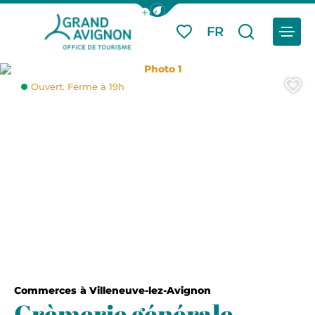
Afficher la barre de navigation du
Menu
FR
Mes favoris
Je reche
Grand Avignon Tourisme
Photo 1
A
Ouvert. Ferme à 19h
Commerces
à Villeneuve-lez-Avignon
Crèmerie générale