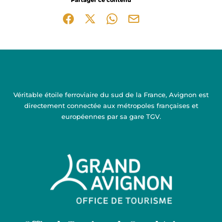
Partager ce contenu
Partager sur Facebook (nouvelle fenêtre)
Partager sur X / Twitter (nouvelle fen
Partager sur WhatsApp
Partager par mail
Véritable étoile ferroviaire du sud de la France, Avignon est
directement connectée aux métropoles françaises et
européennes par sa gare TGV.
Grand Avignon Tourisme