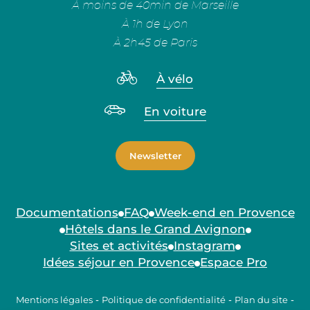
À moins de 40min de Marseille
À 1h de Lyon
À 2h45 de Paris
À vélo
En voiture
Newsletter
Documentations
FAQ
Week-end en Provence
Hôtels dans le Grand Avignon
Sites et activités
Instagram
Idées séjour en Provence
Espace Pro
Mentions légales
-
Politique de confidentialité
-
Plan du site
-