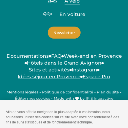
À vélo
En voiture
Newsletter
Documentations
FAQ
Week-end en Provence
Hôtels dans le Grand Avignon
Sites et activités
Instagram
Idées séjour en Provence
Espace Pro
Mentions légales
-
Politique de confidentialité
-
Plan du site
-
Éditer mes cookies
-
Made with
by
IRIS Interactive
Ce site est protégé par reCAPTCHA. Les
règles de
confidentialité
et les
conditions d'utilisation
de Google
s'appliquent.