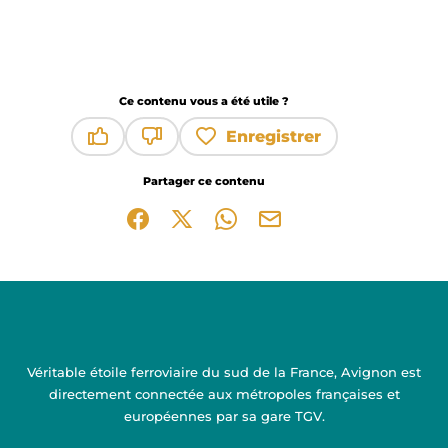
Ce contenu vous a été utile ?
Enregistrer
Ce contenu vous a été utile
Ce contenu ne vous a pas été utile
Partager ce contenu
Partager sur Facebook (nouvelle fenêtre)
Partager sur X / Twitter (nouvelle fen
Partager sur WhatsApp
Partager par mail
Véritable étoile ferroviaire du sud de la France, Avignon est
directement connectée aux métropoles françaises et
européennes par sa gare TGV.