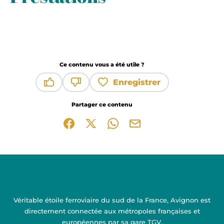
Ce contenu vous a été utile ?
Enregistrer
Ce contenu vous a été utile
Ce contenu ne vous a pas été utile
Partager ce contenu
Partager sur Facebook (nouvelle fenêtre)
Partager sur X / Twitter (nouvelle fen
Partager sur WhatsApp
Partager par mail
Véritable étoile ferroviaire du sud de la France, Avignon est
directement connectée aux métropoles françaises et
européennes par sa gare TGV.