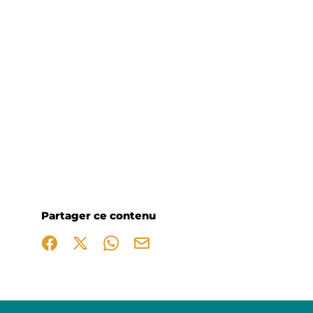
Partager ce contenu
Partager sur Facebook (nouvelle fenêtre)
Partager sur X / Twitter (nouvelle fenêtre)
Partager sur WhatsApp
Partager par mail