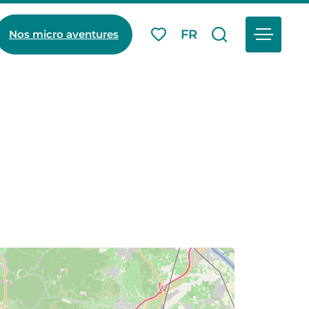
Menu
FR
Nos micro aventures
Mes favoris
Je recherch