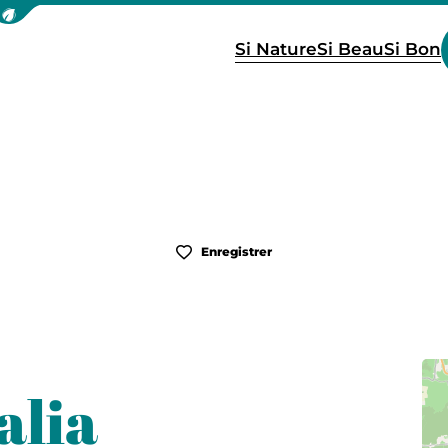
icher la barre de navigation du mode éco
Si Nature
Si Beau
Si Bon
Enregistrer
alia