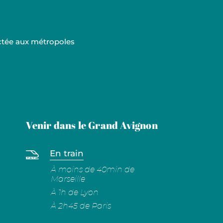
ectée aux métropoles
Venir dans le Grand Avignon
En train
À moins de 40min de
Marseille
À 1h de Lyon
À 2h45 de Paris