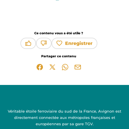
Ce contenu vous a été utile ?
Enregistrer
Ce contenu vous a été utile
Ce contenu ne vous a pas été utile
Partager ce contenu
Partager sur Facebook (nouvelle fenêtre)
Partager sur X / Twitter (nouvelle fen
Partager sur WhatsApp
Partager par mail
Véritable étoile ferroviaire du sud de la France, Avignon est
directement connectée aux métropoles françaises et
européennes par sa gare TGV.