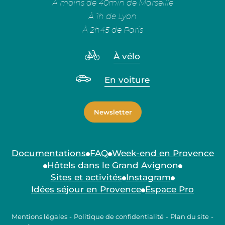
À moins de 40min de Marseille
À 1h de Lyon
À 2h45 de Paris
À vélo
En voiture
Newsletter
Documentations
FAQ
Week-end en Provence
Hôtels dans le Grand Avignon
Sites et activités
Instagram
Idées séjour en Provence
Espace Pro
Mentions légales
-
Politique de confidentialité
-
Plan du site
-