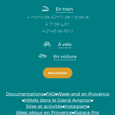
En train
À moins de 40min de Marseille
À 1h de Lyon
À 2h45 de Paris
À vélo
En voiture
Newsletter
Documentations
FAQ
Week-end en Provence
Hôtels dans le Grand Avignon
Sites et activités
Instagram
Idées séjour en Provence
Espace Pro