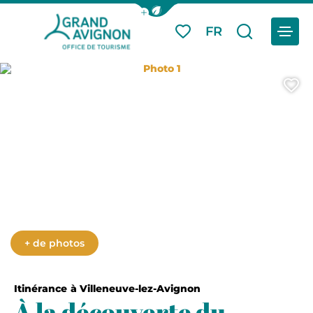
Afficher la barre de navigation du
Menu
FR
Mes favoris
Je reche
Grand Avignon Tourisme
Photo 1
A
+ de photos
Itinérance
à Villeneuve-lez-Avignon
À la découverte du