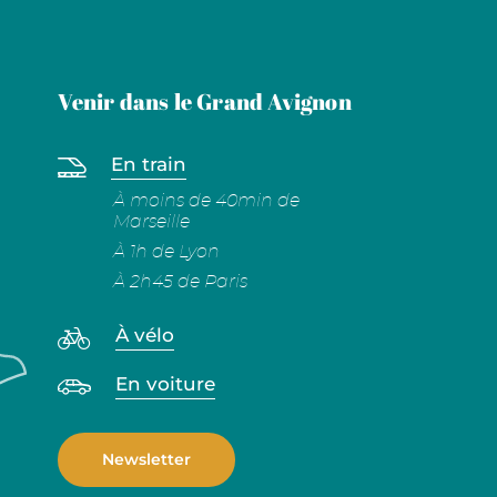
Venir dans le Grand Avignon
En train
À moins de 40min de
Marseille
À 1h de Lyon
À 2h45 de Paris
À vélo
En voiture
Newsletter