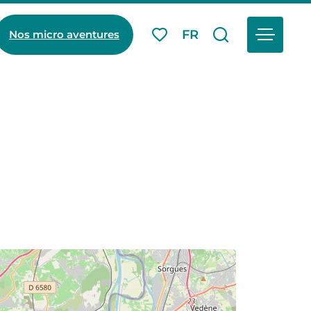
Menu
FR
Nos micro aventures
Mes favoris
Je recherch