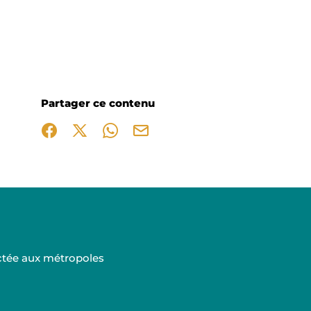
Partager ce contenu
Partager sur Facebook (nouvelle fenêtre)
Partager sur X / Twitter (nouvelle fenêtre)
Partager sur WhatsApp
Partager par mail
ectée aux métropoles