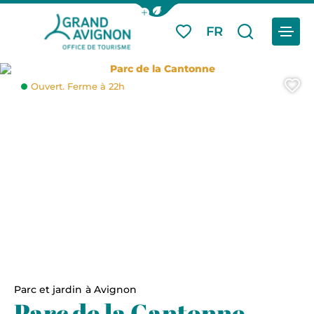
Afficher la barre de navigation du
Menu
FR
Mes favoris
Je reche
Grand Avignon Tourisme
Parc de la Cantonne
A
Ouvert. Ferme à 22h
Parc et jardin
à Avignon
Parc de la Cantonne