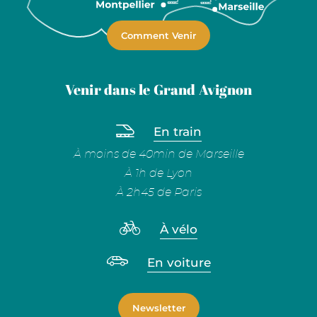
Comment Venir
Venir dans le Grand Avignon
En train
À moins de 40min de Marseille
À 1h de Lyon
À 2h45 de Paris
À vélo
En voiture
Newsletter