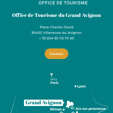
Grand Avignon Tourisme
Office de Tourisme du Grand Avignon
Place Charles David
30400 Villeneuve lez Avignon
+ 33 (0)4 90 03 70 60
Contact