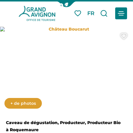
Afficher la barre de navigation du
Menu
FR
Mes favoris
Je reche
Grand Avignon Tourisme
Château Boucarut
A
Photo 6
Photo 7
Photo 8
Photo 9
Photo 10
+ de photos
Caveau de dégustation, Producteur, Producteur Bio
à Roquemaure