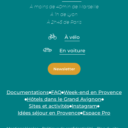
À moins de 40min de Marseille
À 1h de Lyon
À 2h45 de Paris
À vélo
En voiture
Newsletter
Documentations
FAQ
Week-end en Provence
Hôtels dans le Grand Avignon
Sites et activités
Instagram
Idées séjour en Provence
Espace Pro