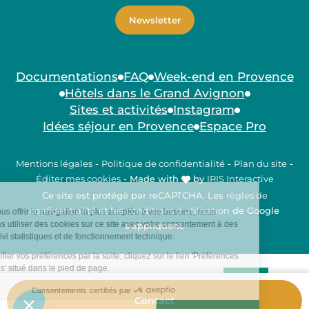
Newsletter
Documentations
FAQ
Week-end en Provence
Hôtels dans le Grand Avignon
Sites et activités
Instagram
Idées séjour en Provence
Espace Pro
Mentions légales
-
Politique de confidentialité
-
Plan du site
-
Éditer mes cookies
-
Made with
by
IRIS Interactive
Ce site est protégé par reCAPTCHA. Les
règles de
confidentialité
et les
conditions d'utilisation
de Google
s'appliquent.
Contact