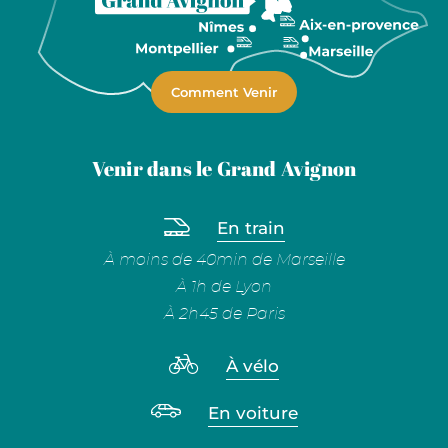
Comment Venir
Venir dans le Grand Avignon
En train
À moins de 40min de Marseille
À 1h de Lyon
À 2h45 de Paris
À vélo
En voiture