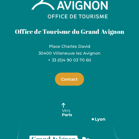
Grand Avignon Tourisme
Office de Tourisme du Grand Avignon
Place Charles David
30400 Villeneuve lez Avignon
+ 33 (0)4 90 03 70 60
Contact