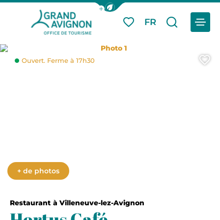
Afficher la barre de navigation du
Menu
FR
Mes favoris
Je reche
Grand Avignon Tourisme
Photo 1
A
Ouvert. Ferme à 17h30
+ de photos
Restaurant
à Villeneuve-lez-Avignon
Hortus Café