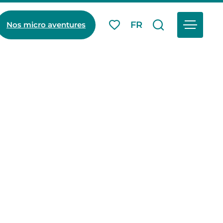
Menu
FR
Nos micro aventures
Mes favoris
Je recherch