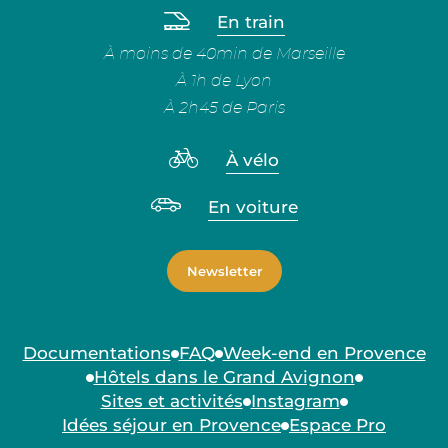
En train
À moins de 40min de Marseille
À 1h de Lyon
À 2h45 de Paris
À vélo
En voiture
Newsletter
Documentations
FAQ
Week-end en Provence
Hôtels dans le Grand Avignon
Sites et activités
Instagram
Idées séjour en Provence
Espace Pro