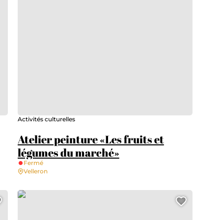
Activités culturelles
Atelier peinture «Les fruits et
légumes du marché»
Fermé
Velleron
Atelier dessin «autour des papillons»
Ajouter cette page au carnet de voyage 
Ajouter