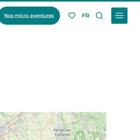
Menu
FR
Nos micro aventures
Mes favoris
Je recherch