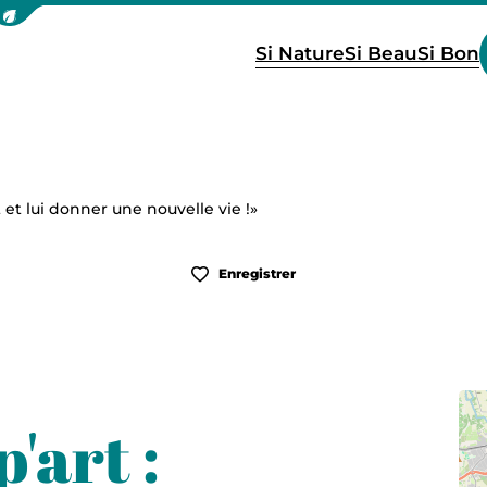
icher la barre de navigation du mode éco
Si Nature
Si Beau
Si Bon
t et lui donner une nouvelle vie !»
Enregistrer
'art :