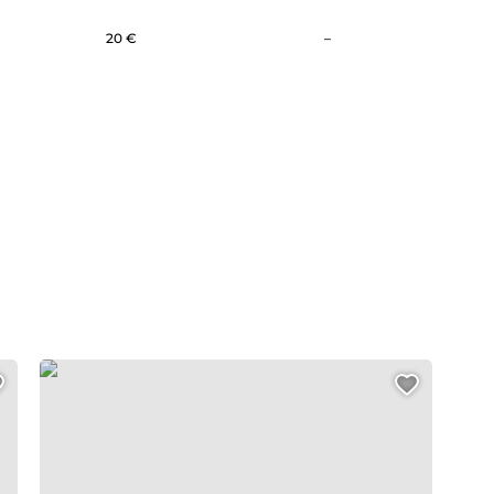
Non communiqué
20 €
–
Atelier peinture «Les fruits et légumes du marché»
Ajouter cette page au carnet de voyage 
Ajouter