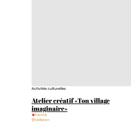
Activités culturelles
Atelier créatif «Ton village
imaginaire»
Fermé
Velleron