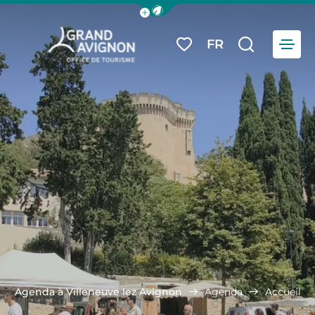
Afficher la barre de navigation du
Menu
FR
Mes favoris
Je reche
Grand Avignon Tourisme
Agenda à Villeneuve lez Avignon
Agenda
Accueil