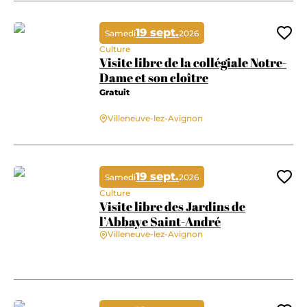
19 sept.
Samedi
2026
Ajo
Culture
Visite libre de la collégiale Notre-
Dame et son cloître
Gratuit
Villeneuve-lez-Avignon
Visite libre de la collégiale Notre-Dame et son cloître
19 sept.
Samedi
2026
Ajo
Culture
Visite libre des Jardins de
l’Abbaye Saint-André
Villeneuve-lez-Avignon
Visite libre des Jardins de l’Abbaye Saint-André