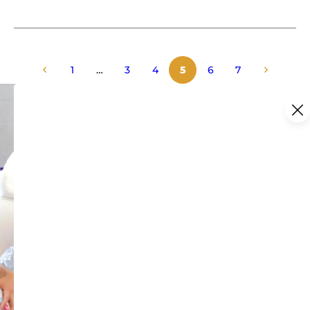
Rencontre avec le jardinier de l’Abbaye Saint-André
1
…
3
4
5
6
7
TER nocturnes durant le
Festival d’Avignon
Durant la 78ème édition du Festival d’Avignon,du 29
juin au 21 juillet 2024, arriver à Avignon sera d’autant
plus facile ! Depuis la gare d’Avignon-Centre, un service
de
TER nocturne
sera mise en place jusqu’à 23h30,
desservant ainsi 15 localités du Vaucluse et des Bouches-