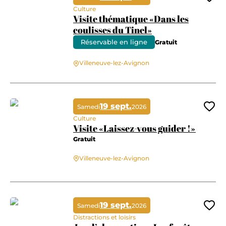
Ajo
Culture
Visite thématique «Dans les
coulisses du Tinel»
Réservable en ligne
Gratuit
Visite thématique «Dans les coulisses du Tinel»
Villeneuve-lez-Avignon
19 sept.
Samedi
2026
Ajo
Culture
Visite «Laissez-vous guider !»
Gratuit
Villeneuve-lez-Avignon
Visite «Laissez-vous guider !»
19 sept.
Samedi
2026
Ajo
Distractions et loisirs