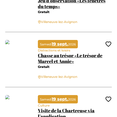
Jeu d’observation «Les fenêtres
du temps»
Gratuit
Villeneuve-lez-Avignon
Jeu d’observation «Les fenêtres du temps»
19 sept.
Samedi
2026
Ajo
Distractions et loisirs
Chasse au trésor «Le trésor de
Marcel et Annie»
Gratuit
Villeneuve-lez-Avignon
Chasse au trésor «Le trésor de Marcel et Annie»
19 sept.
Samedi
2026
Ajo
Culture
Visite de la Chartreuse via
l’application