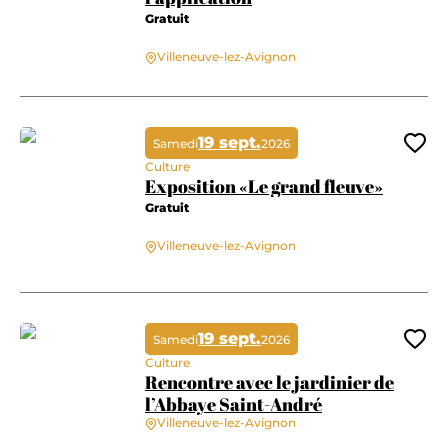
Gratuit
Villeneuve-lez-Avignon
Visite de la Chartreuse via l’application
19 sept.
Samedi
2026
Ajo
Culture
Exposition «Le grand fleuve»
Gratuit
Villeneuve-lez-Avignon
Exposition «Le grand fleuve»
19 sept.
Samedi
2026
Ajo
Culture
Rencontre avec le jardinier de
l’Abbaye Saint-André
Villeneuve-lez-Avignon