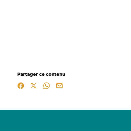
Partager ce contenu
Partager sur Facebook (nouvelle fenêtre)
Partager sur X / Twitter (nouvelle fenêtre)
Partager sur WhatsApp
Partager par mail