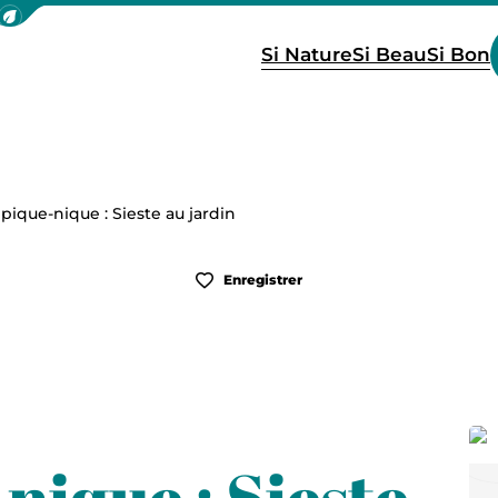
icher la barre de navigation du mode éco
Si Nature
Si Beau
Si Bon
 pique-nique : Sieste au jardin
Enregistrer
-nique : Sieste