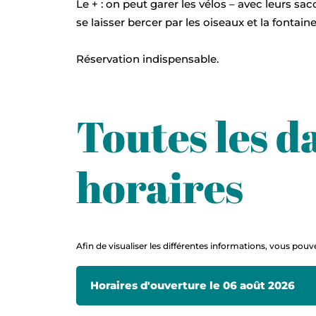
Le + : on peut garer les vélos – avec leurs sa
se laisser bercer par les oiseaux et la fontaine
Réservation indispensable.
Toutes les da
horaires
Afin de visualiser les différentes informations, vous pouve
Horaires d'ouverture le 06 août 2026
Horaires d'ouverture le 13 août 2026
Horaires d'ouverture le 20 août 2026
Horaires d'ouverture le 27 août 2026