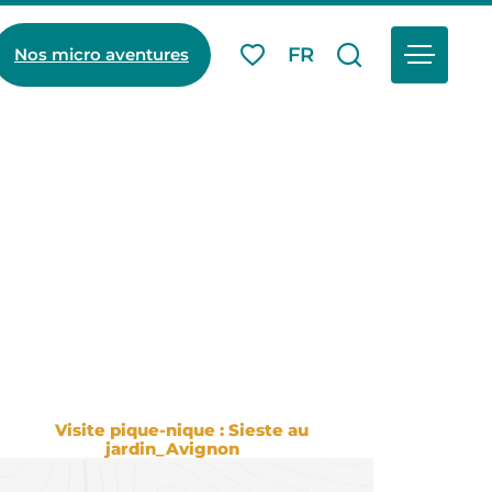
Menu
FR
Nos micro aventures
Mes favoris
Je recherch
Visite pique-nique : Sieste au jardin_Avignon