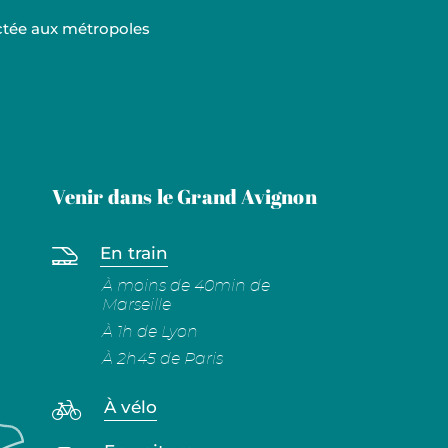
ectée aux métropoles
Venir dans le Grand Avignon
En train
À moins de 40min de
Marseille
À 1h de Lyon
À 2h45 de Paris
À vélo