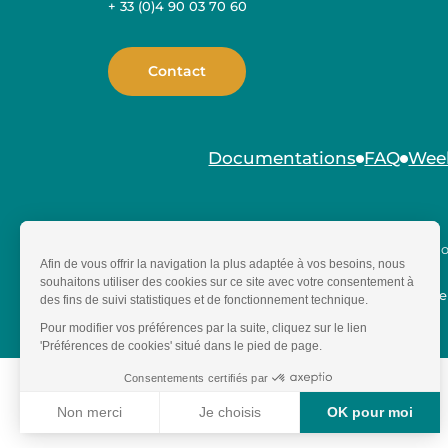
+ 33 (0)4 90 03 70 60
Contact
Documentations
FAQ
Wee
Mentio
Ce sit