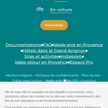
En voiture
Newsletter
Documentations
FAQ
Week-end en Provence
Hôtels dans le Grand Avignon
Sites et activités
Instagram
Idées séjour en Provence
Espace Pro
Mentions légales
-
Politique de confidentialité
-
Plan du site
-
Éditer mes cookies
-
Made with
by
IRIS Interactive
Ce site est protégé par reCAPTCHA. Les
règles de
confidentialité
et les
conditions d'utilisation
de Google
s'appliquent.