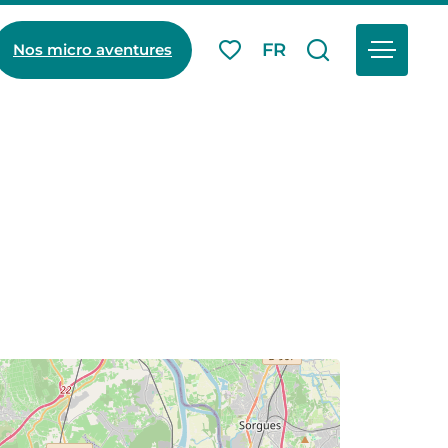
Menu
FR
Nos micro aventures
Mes favoris
Je recherch