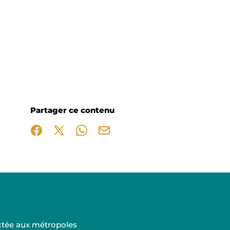
Partager ce contenu
Partager sur Facebook (nouvelle fenêtre)
Partager sur X / Twitter (nouvelle fenêtre)
Partager sur WhatsApp
Partager par mail
ectée aux métropoles