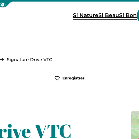
icher la barre de navigation du mode éco
Si Nature
Si Beau
Si Bon
Signature Drive VTC
Enregistrer
rive VTC