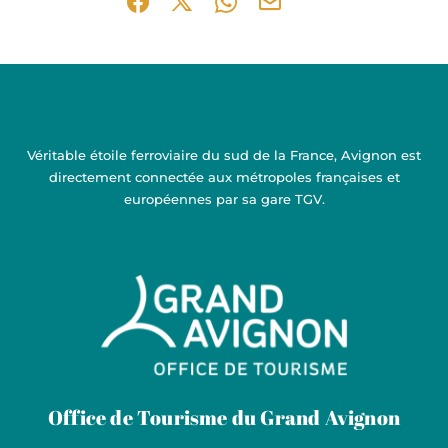
Partager sur Facebook (nouvelle fenêtre)
Partager sur X / Twitter (nouvelle fen
Partager sur WhatsApp
Partager par mail
Véritable étoile ferroviaire du sud de la France, Avignon est
directement connectée aux métropoles françaises et
européennes par sa gare TGV.
Grand Avignon Tourisme
Office de Tourisme du Grand Avignon