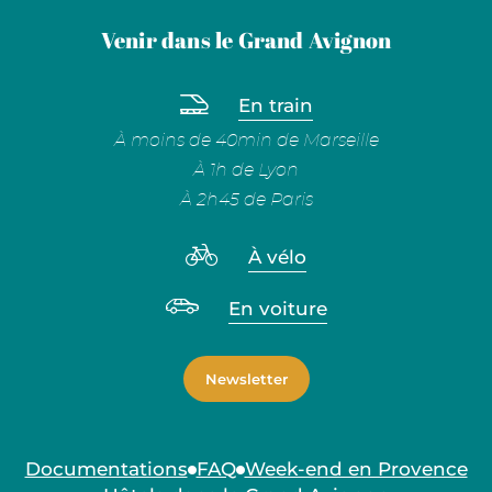
Venir dans le Grand Avignon
En train
À moins de 40min de Marseille
À 1h de Lyon
À 2h45 de Paris
À vélo
En voiture
Newsletter
Documentations
FAQ
Week-end en Provence