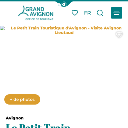
Afficher la barre de navigation du
Menu
FR
Mes favoris
Je reche
Grand Avignon Tourisme
Le Petit Train Touristique d'Avigno
A
+ de photos
Avignon
Le Petit Train