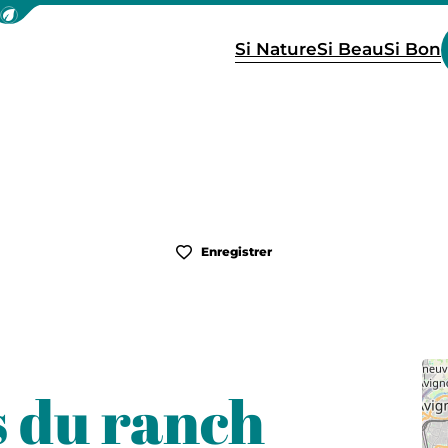
icher la barre de navigation du mode éco
Si Nature
Si Beau
Si Bon
Enregistrer
s du ranch