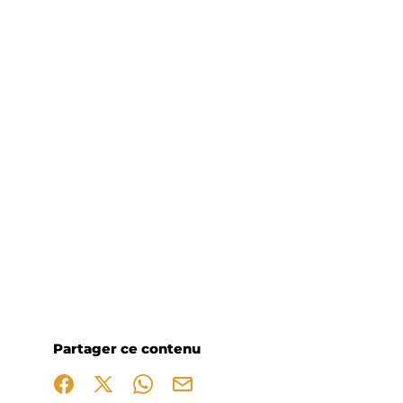
Partager ce contenu
Partager sur Facebook (nouvelle fenêtre)
Partager sur X / Twitter (nouvelle fenêtre)
Partager sur WhatsApp
Partager par mail