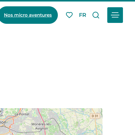
Menu
FR
Nos micro aventures
Mes favoris
Je recherch