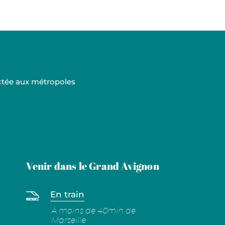
ectée aux métropoles
Venir dans le Grand Avignon
En train
À moins de 40min de
Marseille