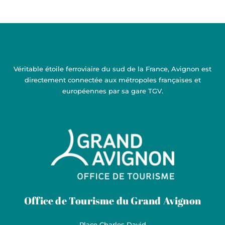
Véritable étoile ferroviaire du sud de la France, Avignon est
directement connectée aux métropoles françaises et
européennes par sa gare TGV.
Grand Avignon Tourisme
Office de Tourisme du Grand Avignon
Place Charles David