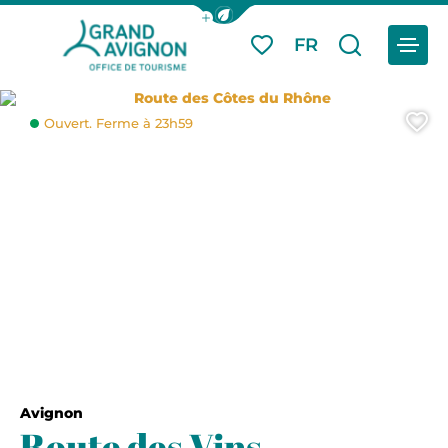
Afficher la barre de navigation du
Menu
FR
Mes favoris
Je reche
Grand Avignon Tourisme
Route des Côtes du Rhône
A
Ouvert. Ferme à 23h59
Avignon
Route des Vins –