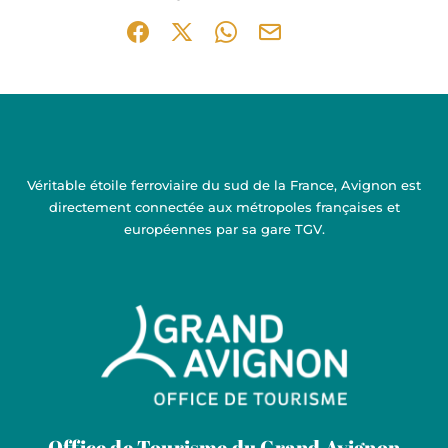
Partager sur Facebook (nouvelle fenêtre)
Partager sur X / Twitter (nouvelle fen
Partager sur WhatsApp
Partager par mail
Véritable étoile ferroviaire du sud de la France, Avignon est
directement connectée aux métropoles françaises et
européennes par sa gare TGV.
Grand Avignon Tourisme
Office de Tourisme du Grand Avignon