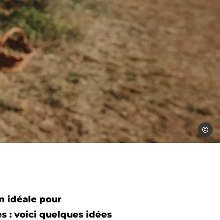
VMarti
on idéale pour
 : voici quelques idées