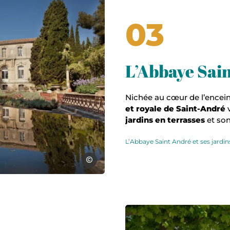
03
L’Abbaye Sain
Nichée au cœur de l’enceint
et royale de Saint-André
v
jardins en terrasses
et so
L’Abbaye Saint André et ses jardin
Mairie Villeneuve lez Avignon
Visite de la chartreuse et découver