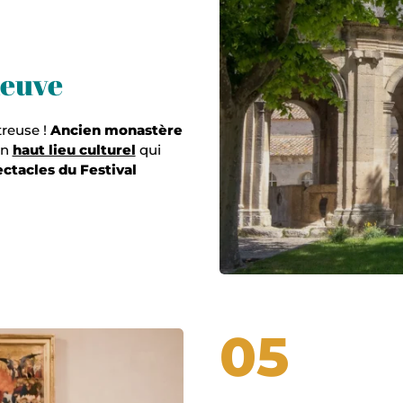
neuve
treuse !
Ancien monastère
un
haut lieu culturel
qui
ctacles du Festival
05