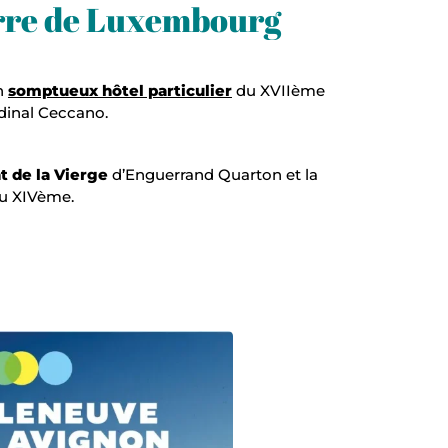
rre de Luxembourg
un
somptueux hôtel particulier
du XVIIème
rdinal Ceccano.
 de la Vierge
d’Enguerrand Quarton et la
u XIVème.