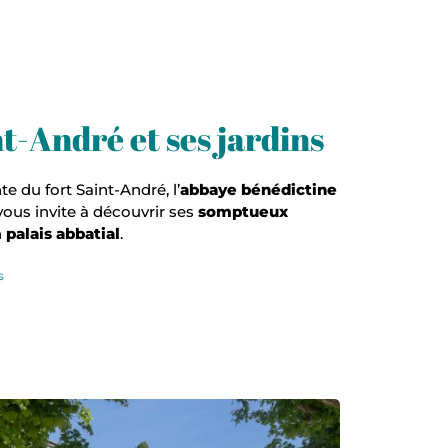
t-André et ses jardins
e du fort Saint-André, l’
abbaye bénédictine
ous invite à découvrir ses
somptueux
n
palais abbatial
.
s
te de la rotonde, © Alex Nollet