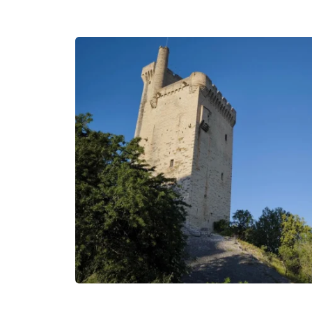
Tour Philippe le Bel Villeneuve lez Avignon, © C.Poirier 