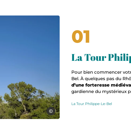
OTGA
01
La Tour Phili
Pour bien commencer votre v
Bel. À quelques pas du Rhô
d’une forteresse médiéva
gardienne du mystérieux pon
La Tour Philippe-Le-Bel
C.Poirier OTGA