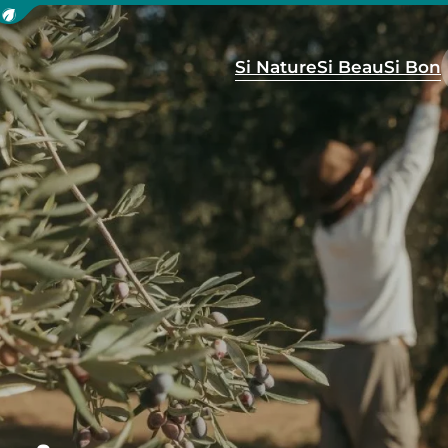
icher la barre de navigation du mode éco
Si Nature
Si Beau
Si Bon