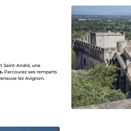
Vue du haut du Fort St-André, ©
t Saint-André, une
e.
Parcourez ses remparts
lleneuve lez Avignon.
illeneuve lez Avignon