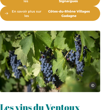
les
Signargues
En savoir plus sur
Côtes-du-Rhône Villages
les
Gadagne
Raisin noir appellation Côtes du Rhône V
Denis Plat In
Les vins du Ventoux