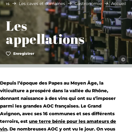
tions
Les caves et domaines
Gastronomie
Accueil
Les
appellations
Enregistrer
Alain 
Depuis l’époque des Papes au Moyen Âge, la
viticulture a prospéré dans la vallée du Rhône,
donnant naissance à des vins qui ont su s’imposer
parmi les grandes AOC françaises
. Le Grand
Avignon, avec ses 16 communes et ses différents
terroirs, est
une terre bénie pour les amateurs de
vin
. De nombreuses AOC y ont vu le jour. On vous