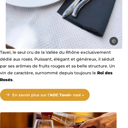
C.Poirier 
Les Jaugeurs de Lirac 2024, la Balade des jaugeurs de Lirac, © C.Poi
Tavel, le seul cru de la Vallée du Rhône exclusivement
dédié aux rosés. Puissant, élégant et généreux, il séduit
par ses arômes de fruits rouges et sa belle structure. Un
vin de caractère, surnommé depuis toujours le
Roi des
Rosés
.
En savoir plus sur l’
AOC Tavel
« rosé »
Tavel rosé, © Gard tourisme SRG