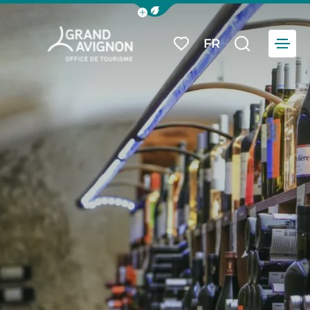
Afficher la barre de navigation du
Menu
FR
Mes favoris
Je reche
Grand Avignon Tourisme