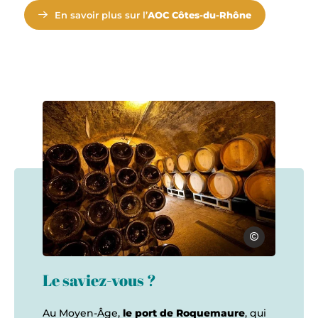
En savoir plus sur l’
AOC Côtes-du-Rhône
Serge Chapuis In
Bouteilles appellation Ventoux, © Serge Chapuis Interrhone
Le saviez-vous ?
Au Moyen-Âge,
le port de Roquemaure
, qui