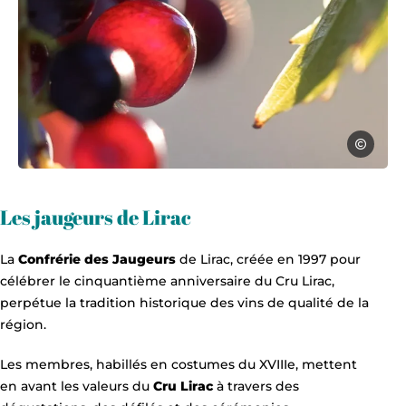
Bernard Fa
Côtes du Rhône Villages Gadagne, © 
Les jaugeurs de Lirac
La
Confrérie des Jaugeurs
de Lirac, créée en 1997 pour
célébrer le cinquantième anniversaire du Cru Lirac,
perpétue la tradition historique des vins de qualité de la
région.
Les membres, habillés en costumes du XVIIIe, mettent
en avant les valeurs du
Cru Lirac
à travers des