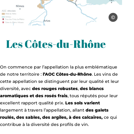
Le Grand Avi
Carte des appellations de vin du Grand Avignon, © Le Grand Avignon SI
Les Côtes-du-Rhône
On commence par l’appellation la plus emblématique
de notre territoire :
l’AOC Côtes-du-Rhône
. Les vins de
cette appellation se distinguent par leur qualité et leur
diversité, avec
des rouges robustes
,
des blancs
aromatiques et des rosés frais
, tous réputés pour leur
excellent rapport qualité prix.
Les sols varient
largement à travers l’appellation, allant
des galets
roulés, des sables, des argiles, à des calcaires,
ce qui
contribue à la diversité des profils de vin.