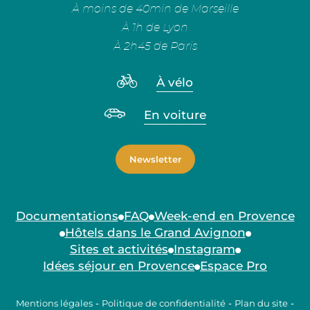
À moins de 40min de Marseille
À 1h de Lyon
À 2h45 de Paris
À vélo
En voiture
Newsletter
Documentations
FAQ
Week-end en Provence
Hôtels dans le Grand Avignon
Sites et activités
Instagram
Idées séjour en Provence
Espace Pro
Mentions légales
-
Politique de confidentialité
-
Plan du site
-