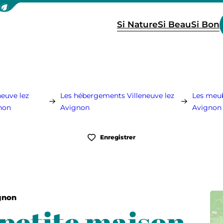
icher la barre de navigation du mode éco
Si Nature
Si Beau
Si Bon
neuve lez
Les hébergements Villeneuve lez
Les meub
non
Avignon
Avignon
Enregistrer
gnon
petite maison