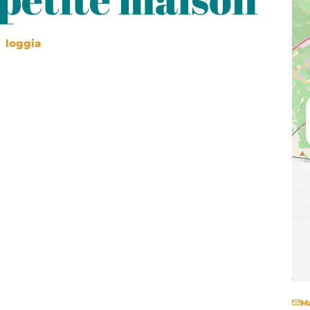
loggia
Ma