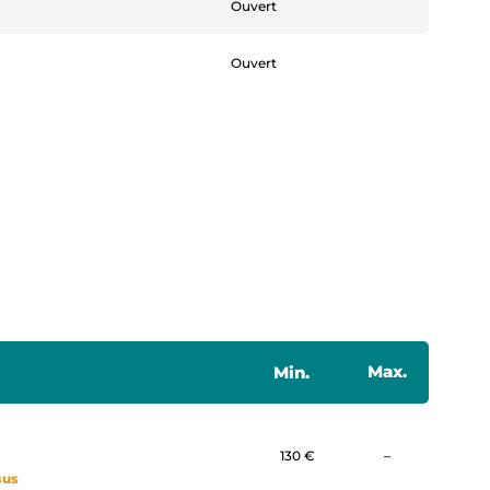
Ouvert
Ouvert
Max.
Min.
Non communi
130 €
–
sus