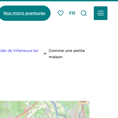
Menu
FR
Nos micro aventures
Mes favoris
Je recherch
lés de Villeneuve lez
Comme une petite
maison