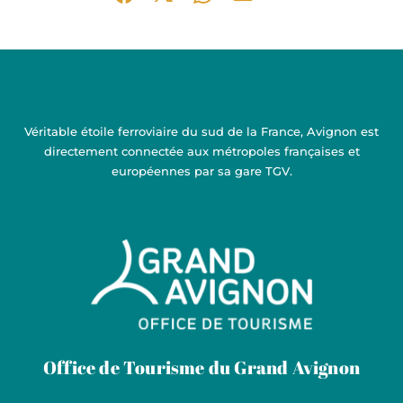
Partager sur Facebook (nouvelle fenêtre)
Partager sur X / Twitter (nouvelle fen
Partager sur WhatsApp
Partager par mail
Véritable étoile ferroviaire du sud de la France, Avignon est
directement connectée aux métropoles françaises et
européennes par sa gare TGV.
Grand Avignon Tourisme
Office de Tourisme du Grand Avignon