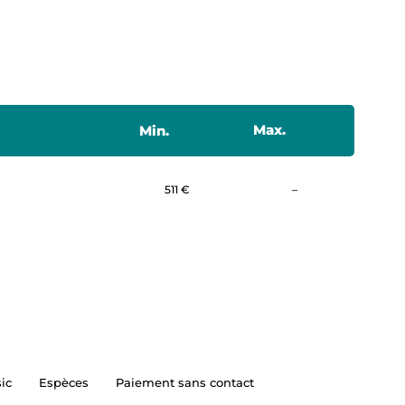
Max.
Min.
Non communiqué
511 €
–
ic
Espèces
Paiement sans contact