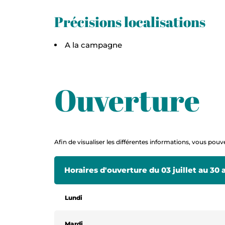
Précisions localisations
A la campagne
Ouverture
Afin de visualiser les différentes informations, vous pouve
Horaires d'ouverture du 03 juillet au 30
Horaires d'ouverture du 31 août au 01 n
Lundi
Lundi
Mardi
Mardi