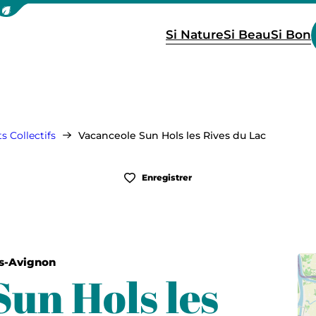
icher la barre de navigation du mode éco
Si Nature
Si Beau
Si Bon
 Collectifs
Vacanceole Sun Hols les Rives du Lac
Enregistrer
ès-Avignon
un Hols les