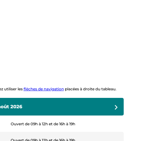
z utiliser les
flèches de navigation
placées à droite du tableau.
 août 2026
ovembre 2026
Ouvert de 09h à 12h et de 16h à 19h
Ouvert de 09h à 12h et de 16h à 19h
Ouvert de 09h à 12h et de 16h à 19h
Ouvert de 09h à 12h et de 16h à 19h