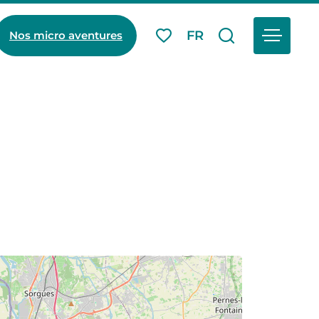
Menu
FR
Nos micro aventures
Mes favoris
Je recherch