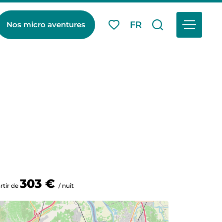
Menu
FR
Nos micro aventures
Mes favoris
Je recherch
303 €
rtir de
/ nuit