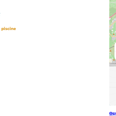
e
piscine
Si