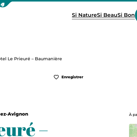
icher la barre de navigation du mode éco
Si Nature
Si Beau
Si Bon
tel Le Prieuré – Baumanière
Enregistrer
lez-Avignon
À pa
euré –