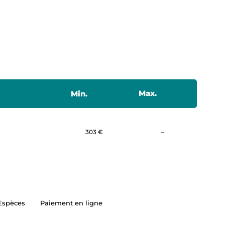
Max.
Min.
Non communiqué
303 €
–
Espèces
Paiement en ligne