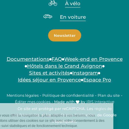
À vélo
En voiture
Newsletter
Documentations
FAQ
Week-end en Provence
Hôtels dans le Grand Avignon
Sites et activités
Instagram
Idées séjour en Provence
Espace Pro
Mentions légales
-
Politique de confidentialité
-
Plan du site
-
Éditer mes cookies
-
Made with
by
IRIS Interactive
Ce site est protégé par reCAPTCHA. Les
règles de
confidentialité
et les
conditions d'utilisation
de Google
s'appliquent.