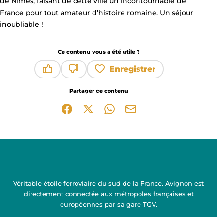
de Nîmes, faisant de cette ville un incontournable de
France pour tout amateur d’histoire romaine. Un séjour
inoubliable !
Ce contenu vous a été utile ?
Enregistrer
Ce contenu vous a été utile
Ce contenu ne vous a pas été utile
Partager ce contenu
Partager sur Facebook (nouvelle fenêtre)
Partager sur X / Twitter (nouvelle fen
Partager sur WhatsApp
Partager par mail
Véritable étoile ferroviaire du sud de la France, Avignon est
directement connectée aux métropoles françaises et
européennes par sa gare TGV.