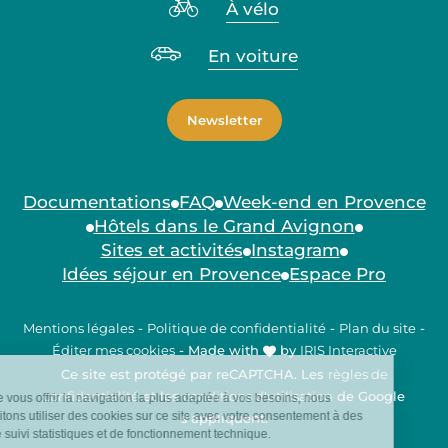
À vélo
En voiture
Newsletter
Documentations
FAQ
Week-end en Provence
Hôtels dans le Grand Avignon
Sites et activités
Instagram
Idées séjour en Provence
Espace Pro
Mentions légales
-
Politique de confidentialité
-
Plan du site
-
Éditer mes cookies
-
Made with
by
IRIS Interactive
Ce site est protégé par reCAPTCHA. Les
règles de
confidentialité
et les
conditions d'utilisation
de Google
s'appliquent.