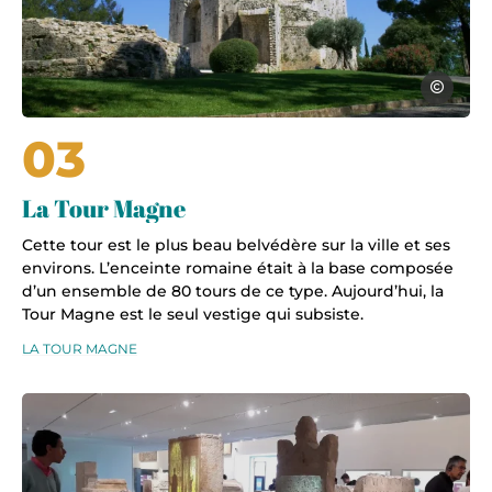
Gard tour
03
La Tour Magne
Cette tour est le plus beau belvédère sur la ville et ses
environs. L’enceinte romaine était à la base composée
d’un ensemble de 80 tours de ce type. Aujourd’hui, la
Tour Magne est le seul vestige qui subsiste.
LA TOUR MAGNE
Musée de la Romanité, © Gard tourisme