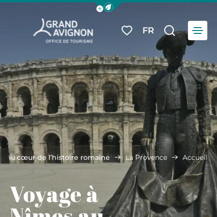
Afficher la barre de navigation du
Menu
FR
Mes favoris
Je reche
Grand Avignon Tourisme
s au cœur de l’histoire romaine
La Provence
Accueil
Voyage à
Nîmes au