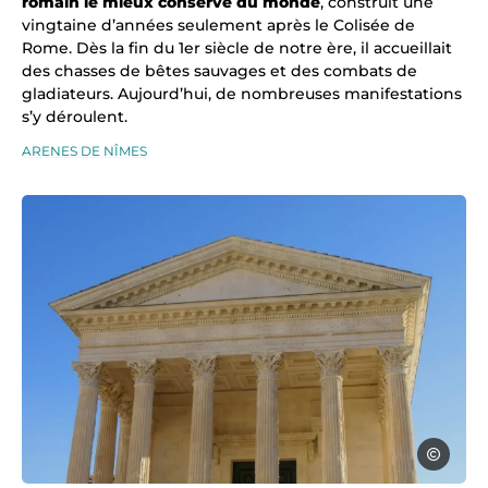
romain le mieux conservé du monde
, construit une
vingtaine d’années seulement après le Colisée de
Rome. Dès la fin du 1er siècle de notre ère, il accueillait
des chasses de bêtes sauvages et des combats de
gladiateurs. Aujourd’hui, de nombreuses manifestations
s’y déroulent.
ARENES DE NÎMES
La Maison Carré, inscrite au patrimoine mondial de l’Unesco, © Gard t
Gard tour