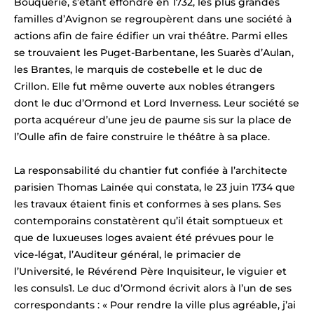
Bouquerie, s’étant effondré en 1732, les plus grandes
familles d’Avignon se regroupèrent dans une société à
actions afin de faire édifier un vrai théâtre. Parmi elles
se trouvaient les Puget-Barbentane, les Suarès d’Aulan,
les Brantes, le marquis de costebelle et le duc de
Crillon. Elle fut même ouverte aux nobles étrangers
dont le duc d’Ormond et Lord Inverness. Leur société se
porta acquéreur d’une jeu de paume sis sur la place de
l’Oulle afin de faire construire le théâtre à sa place.
La responsabilité du chantier fut confiée à l’architecte
parisien Thomas Lainée qui constata, le 23 juin 1734 que
les travaux étaient finis et conformes à ses plans. Ses
contemporains constatèrent qu’il était somptueux et
que de luxueuses loges avaient été prévues pour le
vice-légat, l’Auditeur général, le primacier de
l’Université, le Révérend Père Inquisiteur, le viguier et
les consuls1. Le duc d’Ormond écrivit alors à l’un de ses
correspondants : « Pour rendre la ville plus agréable, j’ai