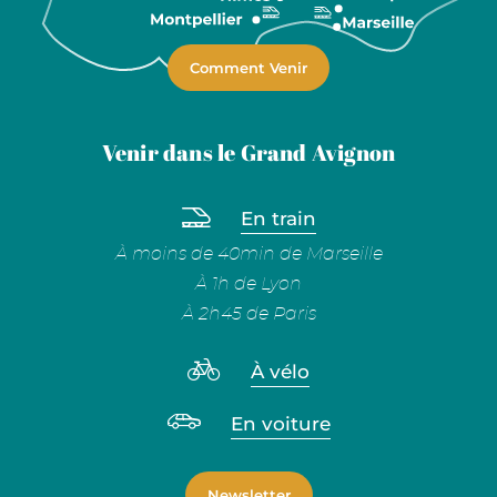
Comment Venir
Venir dans le Grand Avignon
En train
À moins de 40min de Marseille
À 1h de Lyon
À 2h45 de Paris
À vélo
En voiture
Newsletter