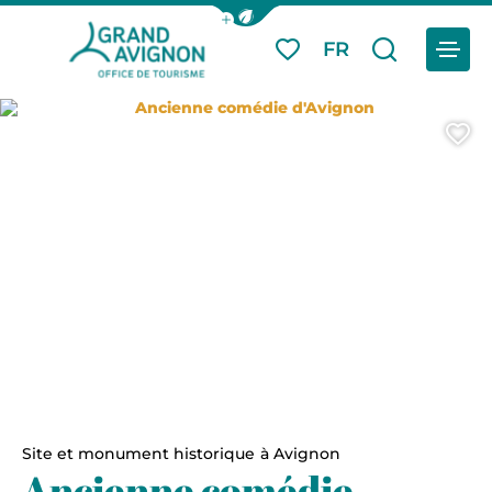
Afficher la barre de navigation du
Menu
FR
Mes favoris
Je reche
Grand Avignon Tourisme
Ancienne comédie d'Avignon
A
Site et monument historique
à Avignon
Ancienne comédie