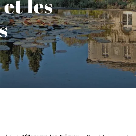
et les
s