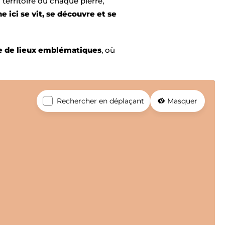
 territoire où chaque pierre,
e ici se vit, se découvre et se
 de lieux emblématiques
, où
Rechercher en déplaçant
Masquer
et de voyage ?