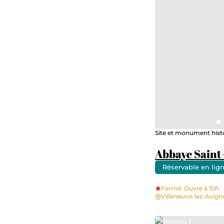
Site et monument hist
Abbaye Saint
Réservable en lig
Fermé. Ouvre à 10h
Villeneuve-lez-Avig
Photo 1