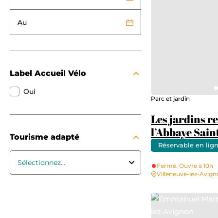
Au
Label Accueil Vélo
Oui
Parc et jardin
Les jardins 
l’Abbaye Sai
Tourisme adapté
Réservable en lig
Fermé. Ouvre à 10h
Villeneuve-lez-Avig
Emmanuel Marre – Ville