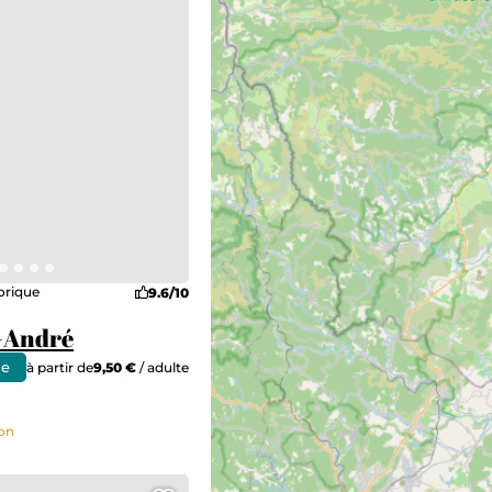
orique
9.6/10
-André
ne
à partir de
9,50 €
/ adulte
non