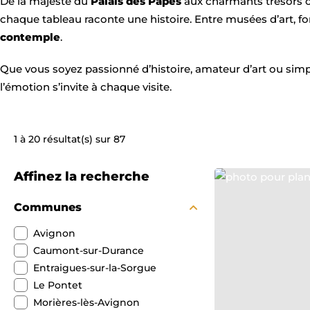
De la majesté du
Palais des Papes
aux charmants trésors 
chaque tableau raconte une histoire. Entre musées d’art, fo
contemple
.
Que vous soyez passionné d’histoire, amateur d’art ou simp
l’émotion s’invite à chaque visite.
1 à 20 résultat(s) sur 87
Affinez la recherche
photo pour plan patri
Communes
Avignon
Caumont-sur-Durance
Entraigues-sur-la-Sorgue
Le Pontet
Morières-lès-Avignon