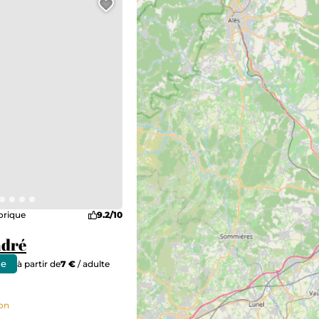
Ajouter cette page au carn
orique
9.2/10
ndré
ne
à partir de
7 €
/ adulte
non