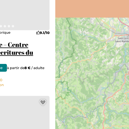
orique
9.1/10
e – Centre
écritures du
ne
à partir de
8 €
/ adulte
30
non
Ajouter cette page au carn