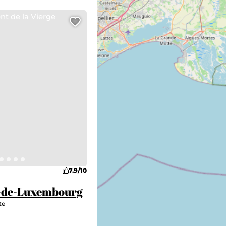
 Vierge
Ajouter cette page au carn
7.9/10
e-de-Luxembourg
te