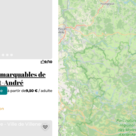
9/10
remarquables de
nt-André
ne
à partir de
9,50 €
/ adulte
non
 de Villeneuve lez Avignon
Ajouter cette page au carn