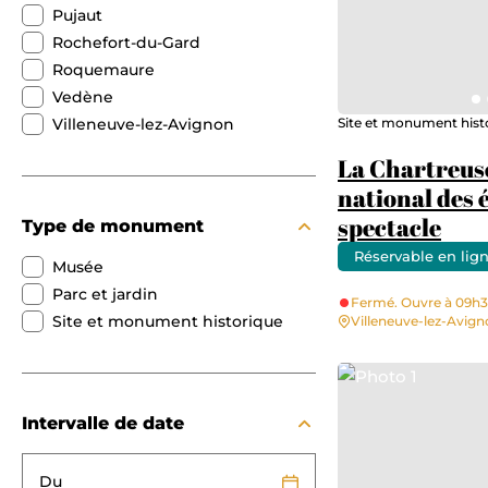
Pujaut
Rochefort-du-Gard
Roquemaure
Vedène
Villeneuve-lez-Avignon
Site et monument hist
La Chartreus
national des 
spectacle
Type de monument
Réservable en lig
Musée
Parc et jardin
Fermé. Ouvre à 09h
Site et monument historique
Villeneuve-lez-Avig
Photo 1
Intervalle de date
Du