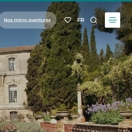
Menu
FR
Nos micro aventures
Mes favoris
Je recherch