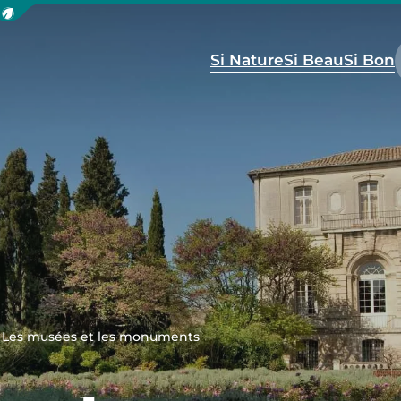
icher la barre de navigation du mode éco
Si Nature
Si Beau
Si Bon
Les musées et les monuments