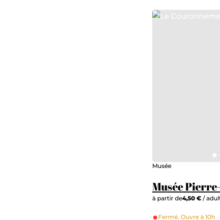
Le Couronnement de la
Musée
Musée Pierr
à partir de
4,50 €
/ adul
Fermé. Ouvre à 10h