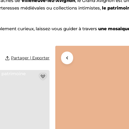
cachés de
Villeneuve-lez-Avignon
, le Grand Avignon est un
rteresses médiévales ou collections intimistes,
le patrimoin
lement curieux, laissez-vous guider à travers
une mosaïque
Partager | Exporter
Agrandir la carte
moine
Ajouter cette page au carn