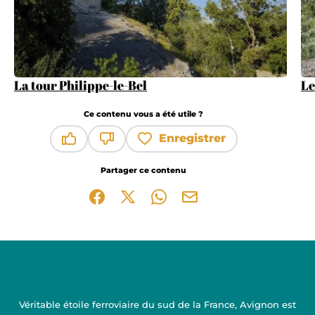
La tour Philippe-le-Bel
Le
Ce contenu vous a été utile ?
Enregistrer
Ce contenu vous a été utile
Ce contenu ne vous a pas été utile
Partager ce contenu
Partager sur Facebook (nouvelle fenêtre)
Partager sur X / Twitter (nouvelle fen
Partager sur WhatsApp
Partager par mail
Véritable étoile ferroviaire du sud de la France, Avignon est