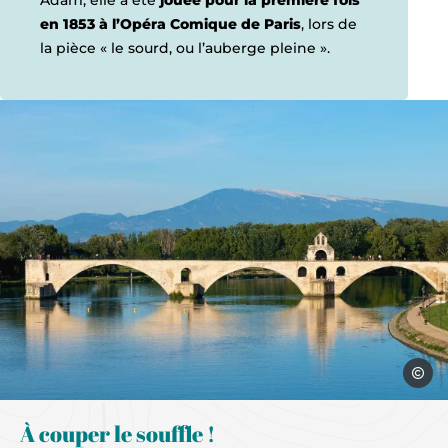
Adam, elle a été
jouée pour la première fois
en 1853 à l’Opéra Comique de Paris
, lors de
la pièce « le sourd, ou l’auberge pleine ».
Sylvie V
À couper le souffle !