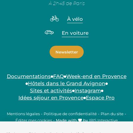
À 2h45 de Paris
À vélo
En voiture
Newsletter
Documentations
FAQ
Week-end en Provence
Hôtels dans le Grand Avignon
Sites et activités
Instagram
Idées séjour en Provence
Espace Pro
Mentions légales
-
Politique de confidentialité
-
Plan du site
-
Éditer mes cookies
-
Made with
by
IRIS Interactive
Ce site est protégé par reCAPTCHA. Les
règles de