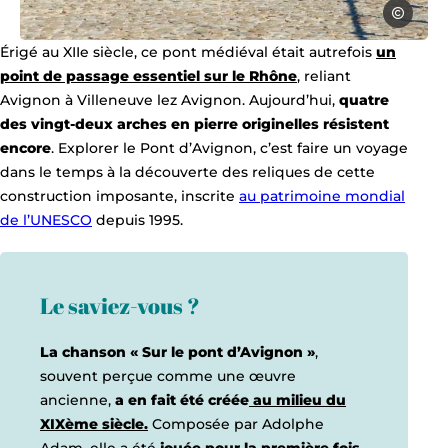
Sylvie Ville
Photo, © Sylvie Villeger
Érigé au XIIe siècle, ce pont médiéval était autrefois
un
point de passage essentiel sur le Rhône
, reliant
Avignon à Villeneuve lez Avignon. Aujourd’hui,
quatre
des vingt-deux arches en pierre originelles résistent
encore
. Explorer le Pont d’Avignon, c’est faire un voyage
dans le temps à la découverte des reliques de cette
construction imposante, inscrite
au patrimoine mondial
de l’UNESCO
depuis 1995.
Le saviez-vous ?
La chanson « Sur le pont d’Avignon »
,
souvent perçue comme une œuvre
ancienne,
a en fait été créée
au milieu du
XIXème siècle.
Composée par Adolphe