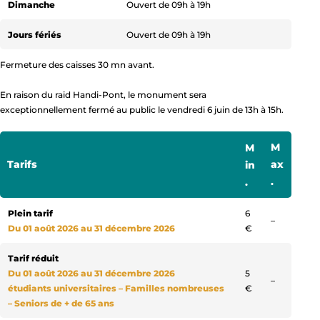
Dimanche
Dimanche
Dimanche
Ouvert de 09h à 19h
Ouvert de 10h à 17h
Ouvert de 10h à 18h
Jours fériés
Jours fériés
Jours fériés
Ouvert de 09h à 19h
Ouvert de 10h à 17h
Ouvert de 10h à 18h
Fermeture des caisses 30 mn avant.
En raison du raid Handi-Pont, le monument sera
exceptionnellement fermé au public le vendredi 6 juin de 13h à 15h.
M
M
Tarifs
ax
in
.
.
Plein tarif
6
Non comm
–
Du 01 août 2026 au 31 décembre 2026
€
Tarif réduit
Du 01 août 2026 au 31 décembre 2026
5
Non comm
–
étudiants universitaires – Familles nombreuses
€
– Seniors de + de 65 ans