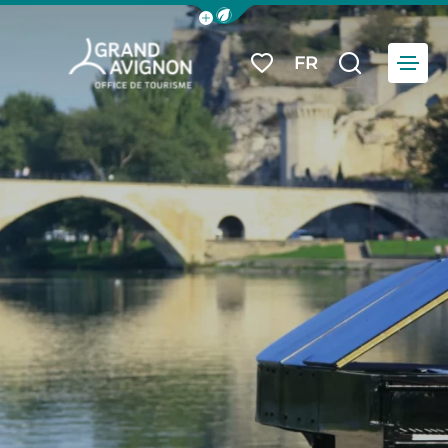
Afficher la barre de navigation du
Menu
FR
Mes favoris
Je reche
Grand Avignon Tourisme