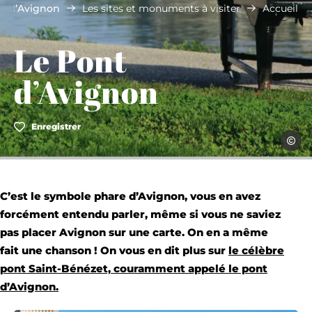
t d’Avignon
Les sites et monuments à visiter
Accueil
Le Pont
d’Avignon
Enregistrer
A.Hocq
C’est le symbole phare d’Avignon, vous en avez
forcément entendu parler, même si vous ne saviez
pas placer Avignon sur une carte. On en a même
fait une chanson ! On vous en dit plus sur
le célèbre
pont Saint-Bénézet, couramment appelé le pont
d’Avignon
.