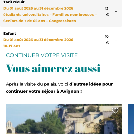
Tarif réduit
Du 01 août 2026 au 31 décembre 2026
13
Non com
–
étudiants universitaires – Familles nombreuses –
€
Seniors de + de 65 ans – Congressistes
Enfant
10
Non com
Du 01 août 2026 au 31 décembre 2026
–
€
10-17 ans
CONTINUER VOTRE VISITE
Vous aimerez aussi
Après la visite du palais, voici
d’autres idées pour
continuer votre séjour à Avignon !
Ajout