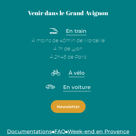
Venir dans le Grand Avignon
En train
À moins de 40min de Marseille
À 1h de Lyon
À 2h45 de Paris
À vélo
En voiture
Newsletter
Documentations
FAQ
Week-end en Provence