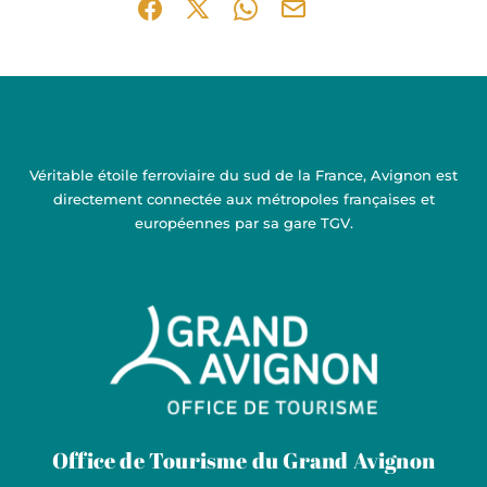
Partager sur Facebook (nouvelle fenêtre)
Partager sur X / Twitter (nouvelle fen
Partager sur WhatsApp
Partager par mail
Véritable étoile ferroviaire du sud de la France, Avignon est
directement connectée aux métropoles françaises et
européennes par sa gare TGV.
Grand Avignon Tourisme
Office de Tourisme du Grand Avignon