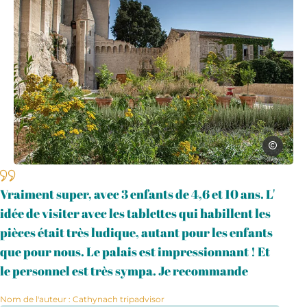
Avignon T
jardin palais papes, © Avignon Touri
Vraiment super, avec 3 enfants de 4,6 et 10 ans. L'
idée de visiter avec les tablettes qui habillent les
pièces était très ludique, autant pour les enfants
que pour nous. Le palais est impressionnant ! Et
le personnel est très sympa. Je recommande
Nom de l'auteur : Cathynach tripadvisor