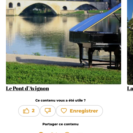
Le Pont d’Avignon
La
Ce contenu vous a été utile ?
2
Enregistrer
Ce contenu vous a été utile
Ce contenu ne vous a pas été utile
Partager ce contenu