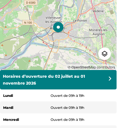
© OpenStreetMap contributors
Horaires d’ouverture du 02 juillet au 01
Horaires d’ouverture du 02 novembre au 18
Horaires d’ouverture du 19 décembre au 31
novembre 2026
décembre 2026
décembre 2026
Lundi
Lundi
Lundi
Ouvert de 09h à 19h
Ouvert de 10h à 17h
Ouvert de 10h à 18h
Mardi
Mardi
Mardi
Ouvert de 09h à 19h
Ouvert de 10h à 17h
Ouvert de 10h à 18h
Mercredi
Mercredi
Mercredi
Ouvert de 09h à 19h
Ouvert de 10h à 17h
Ouvert de 10h à 18h