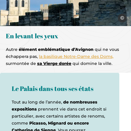
Sylvie V
En levant les yeux
Autre
élément emblématique d’Avignon
qui ne vous
échappera pas,
la basilique Notre-Dame des Doms,
surmontée de
sa Vierge dorée
qui domine la ville.
Le Palais dans tous ses états
Tout au long de l’année,
de nombreuses
expositions
prennent vie dans cet endroit si
particulier, avec certains artistes de renoms,
comme
Picasso, Mignard ou encore
Catherine de Sienne
. Vous pourrez