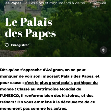
is des Papes
Les sites et monuments à visiter
Accueil
Le Palais
des Papes
Enregistrer
Jérémi
Dès qu’on s’approche d’Avignon, on ne peut
manquer de voir son imposant Palais des Papes, et
pour cause :
c’est le plus grand palais gothique du
monde
! Classé au Patrimoine Mondial de
l’UNESCO, il renferme bien des histoires, et des
trésors ! On vous emmène à la découverte de ce
monument pas comme les autres.