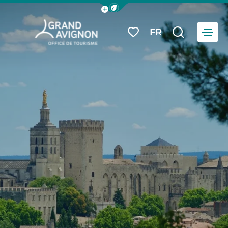
Afficher la barre de navigation du
Menu
FR
Mes favoris
Je reche
Grand Avignon Tourisme